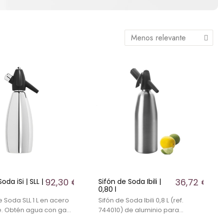
92,30 €
36,72 €
oda iSi | SLL |
Sifón de Soda Ibili |
0,80 l
de Soda SLL 1 L en acero
Sifón de Soda Ibili 0,8 L (ref.
e. Obtén agua con gas
744010) de aluminio para