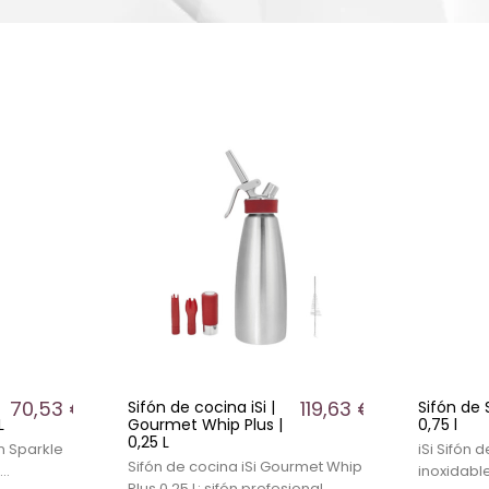
70,53 €
119,63 €
Sifón de cocina iSi |
Sifón de S
L
Gourmet Whip Plus |
0,75 l
0,25 L
’n Sparkle
iSi Sifón 
Sifón de cocina iSi Gourmet Whip
inoxidabl
Plus 0,25 L: sifón profesional