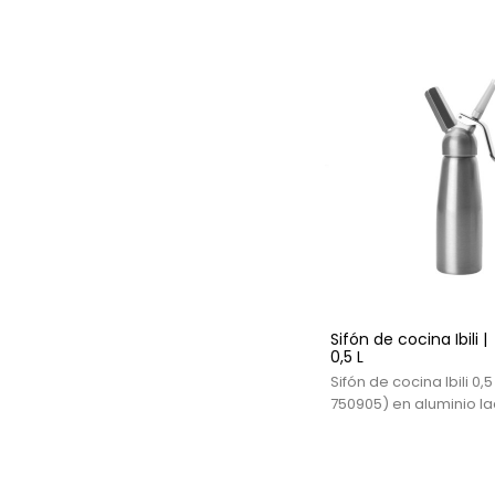
transparente y varilla 
gasificación directa q
carbonata la bebida sin
sabor. Ideal para barr
coctelería profesional.
Capacidad máx.: 0,95 L
ligero y fácil de usar.
CO₂ estándar (iSi). C
recomendada: cargas 
Perfecto para mojitos,
espumosos ligeros y 
postre efervescentes.
Sifón de cocina Ibili |
0,5 L
Sifón de cocina Ibili 0,5 
750905) en aluminio l
recubrimiento sanitario
para montar nata con
N₂O de 8 g. Uso en frí
hasta 60ºC. Incluye 3 b