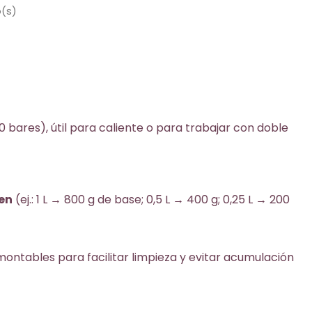
 en acero inoxidable
o(s)
Incluye 3 boquillas, junta de
oraciones en frío y
silicona resistente al calor y es
 como cremas,
apto para lavavajillas.
 mousses, purés,
Certificado NSF y compatible
Certificado NSF y
HACCP. Usa las cargas oficiales
e HACCP. Usa las
iSi N₂O.
ciales iSi N₂O.
0 bares), útil para caliente o para trabajar con doble
en
(ej.: 1 L → 800 g de base; 0,5 L → 400 g; 0,25 L → 200
smontables para facilitar limpieza y evitar acumulación