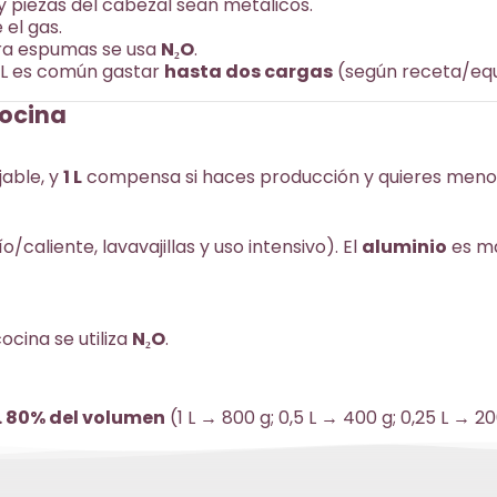
y piezas del cabezal sean metálicos.
 el gas.
ara espumas se usa
N₂O
.
 1 L es común gastar
hasta dos cargas
(según receta/eq
cocina
able, y
1 L
compensa si haces producción y quieres meno
o/caliente, lavavajillas y uso intensivo). El
aluminio
es má
ocina se utiliza
N₂O
.
. 80% del volumen
(1 L → 800 g; 0,5 L → 400 g; 0,25 L → 2