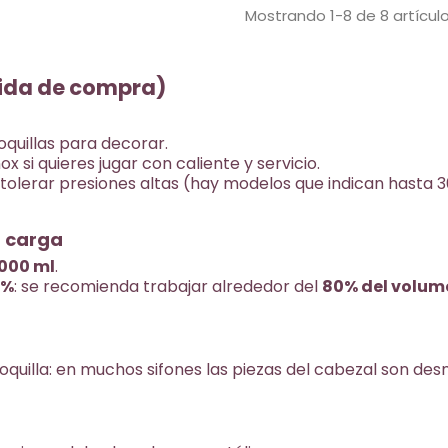
fabricado
Mostrando 1-8 de 8 artícul
to
cepillo. Formato 0,5 L: equilibrio
para elab
 capacidad
entre capacidad y agilidad en
caliente
epostería.
barra y pastelería.
espumas,
entación
Compatibilidad: cargas N₂O (no
pida de compra)
natas.....
s y
incluidas). Compra tus cargas:
compatibl
lo con
pack 10 · pack 24.
cargas ofi
ack 24.
oquillas para decorar.
inox si quieres jugar con caliente y servicio.
e tolerar presiones altas (hay modelos que indican hasta 3
a carga
1000 ml
.
0%
: se recomienda trabajar alrededor del
80% del volum
boquilla: en muchos sifones las piezas del cabezal son de