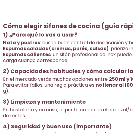
cepillo. Lavado a mano. Forma
0,5 L: equilibrio entre
y agilidad en barra y r
Textura estable y pres
Cómo elegir sifones de cocina (guía rá
profesional en bebida
1) ¿Para qué lo vas a usar?
postres. Compleménta
cargas N₂O: pack 10 · p
Nata y postres
: busca buen control de dosificación y b
Espumas saladas (cremas, purés, salsas)
: prioriza 
Espumas calientes
: un sifón profesional de inox pued
carga cuando corresponde.
2) Capacidades habituales y cómo calcular l
En el mercado verás muchas opciones entre
250 ml y 
Para evitar fallos, una regla práctica es
no llenar al 10
g).
3) Limpieza y mantenimiento
En hostelería y en casa, el punto crítico es el cabezal/
de restos.
4) Seguridad y buen uso (importante)