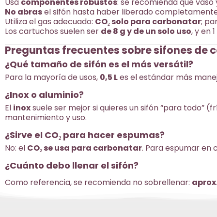
Usa
componentes robustos
: se recomienda que vaso 
No abras
el sifón hasta haber liberado completamente
Utiliza el gas adecuado:
CO₂ solo para carbonatar
; p
Los cartuchos suelen ser
de 8 g y de un solo uso
, y en
Preguntas frecuentes sobre sifones de 
¿Qué tamaño de sifón es el más versátil?
Para la mayoría de usos,
0,5 L
es el estándar más manej
¿Inox o aluminio?
El
inox
suele ser mejor si quieres un sifón “para todo” (frí
mantenimiento y uso.
¿Sirve el CO₂ para hacer espumas?
No: el
CO₂ se usa para carbonatar
. Para espumar en c
¿Cuánto debo llenar el sifón?
Como referencia, se recomienda no sobrellenar:
aprox