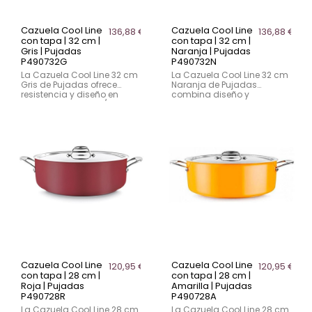
Cazuela Cool Line
Cazuela Cool Line
136,88 €
136,88 €
con tapa | 32 cm |
con tapa | 32 cm |
Gris | Pujadas
Naranja | Pujadas
P490732G
P490732N
La Cazuela Cool Line 32 cm
La Cazuela Cool Line 32 cm
Gris de Pujadas ofrece
Naranja de Pujadas
resistencia y diseño en
combina diseño y
acero inoxidable 18/10. Su
funcionalidad en acero
base encapsulada
inoxidable 18/10. Su base
distribuye el calor de
encapsulada distribuye el
manera uniforme, y su tapa
calor de manera uniforme,
especial recicla la
y su tapa especial recicla
condensación para una
la condensación para una
cocción eficiente. Sus asas
cocción eficiente. Sus asas
ergonómicas de acero
ergonómicas de acero
fundido garantizan un
fundido ofrecen un agarre
agarre cómodo y cuentan
cómodo y permiten
con un agujero para
colgarla fácilmente para
almacenamiento colgante.
almacenamiento.
Compatible con inducción
Compatible con inducción
y lavavajillas.
y lavavajillas.
Cazuela Cool Line
Cazuela Cool Line
120,95 €
120,95 €
con tapa | 28 cm |
con tapa | 28 cm |
Roja | Pujadas
Amarilla | Pujadas
P490728R
P490728A
La Cazuela Cool Line 28 cm
La Cazuela Cool Line 28 cm