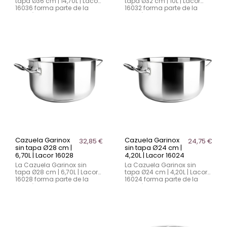
tapa Ø36 cm | 14,70L | Lacor
tapa Ø32 cm | 10L | Lacor
16036 forma parte de la
16032 forma parte de la
Batería Gastro de Garinox.
Batería Gastro de Garinox.
Fabricada en acero
Fabricada en acero
inoxidable AISI 201 con un
inoxidable AISI 201 con un
espesor de 0,6 mm y fondo
espesor de 0,6 mm y fondo
termodifusor (inox 18/10 -
termodifusor (inox 18/10 -
aluminio - inox), es apta
aluminio - inox), es apta
para todo tipo de cocina,
para todo tipo de cocina,
incluida inducción y horno.
incluida inducción y horno.
Nota: la tapa se vende por
Nota: la tapa se vende por
separado.
separado.
Cazuela Garinox
Cazuela Garinox
32,85 €
24,75 €
sin tapa Ø28 cm |
sin tapa Ø24 cm |
6,70L | Lacor 16028
4,20L | Lacor 16024
La Cazuela Garinox sin
La Cazuela Garinox sin
tapa Ø28 cm | 6,70L | Lacor
tapa Ø24 cm | 4,20L | Lacor
16028 forma parte de la
16024 forma parte de la
Batería Gastro de Garinox.
Batería Gastro de Garinox.
Fabricada en acero
Fabricada en acero
inoxidable AISI 201 con
inoxidable AISI 201 con
0,6 mm de espesor y fondo
espesor de 0,6 mm y fondo
termodifusor (inox 18/10 -
termodifusor (inox 18/10 -
aluminio - inox), es apta
aluminio - inox), es apta