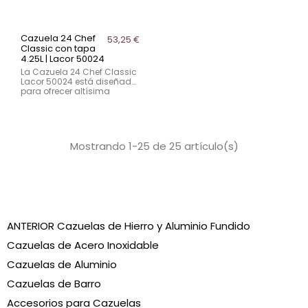
Cazuela 24 Chef
53,25 €
Classic con tapa
4.25L | Lacor 50024
La Cazuela 24 Chef Classic
Lacor 50024 está diseñada
para ofrecer altísima
calidad a profesionales.
Fabricada en acero
inoxidable 18/10, cuenta
con fondo termodifusor
4,25L y tapa de ahorro
Mostrando 1-25 de 25 artículo(s)
energético, ideal para
hostelería.
ANTERIOR Cazuelas de Hierro y Aluminio Fundido
Cazuelas de Acero Inoxidable
Cazuelas de Aluminio
Cazuelas de Barro
Accesorios para Cazuelas