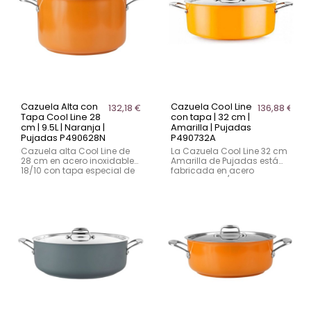
Cazuela Alta con
Cazuela Cool Line
132,18 €
136,88 €
Tapa Cool Line 28
con tapa | 32 cm |
cm | 9.5L | Naranja |
Amarilla | Pujadas
Pujadas P490628N
P490732A
Cazuela alta Cool Line de
La Cazuela Cool Line 32 cm
28 cm en acero inoxidable
Amarilla de Pujadas está
18/10 con tapa especial de
fabricada en acero
apoyo lateral. Capacidad
inoxidable 18/10 con base
de 9.5L y base
encapsulada para una
encapsulada apta para
distribución uniforme del
inducción.
calor. Incluye tapa que
recicla la condensación y
asas ergonómicas de
acero fundido con agujero
para almacenamiento
colgante. Compatible con
inducción, gas y
vitrocerámica. Apta para
lavavajillas. Diseño vibrante
y resistente.