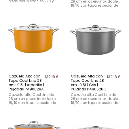
asas recubiertas en PVD y
28 cm en acero inoxidable
tapa de vidrio templado
18/10 con tapa especial de
con válvula de vapor. Apta
apoyo lateral. Capacidad
inducción y horno.
de 9.5L y base
encapsulada apta para
inducción.
Cazuela Alta con
Cazuela Alta con
132,18 €
132,18 €
Tapa Cool Line 28
Tapa Cool Line 28
cm | 9.5L | Amarillo |
cm | 9.5L | Gris |
Pujadas P490628A
Pujadas P490628G
Cazuela alta Cool Line de
Cazuela alta Cool Line de
28 cm en acero inoxidable
28 cm en acero inoxidable
18/10 con tapa especial de
18/10 con tapa especial de
apoyo lateral. Capacidad
apoyo lateral. Capacidad
de 9.5L y base
de 9.5L y base
encapsulada apta para
encapsulada apta para
inducción.
inducción.