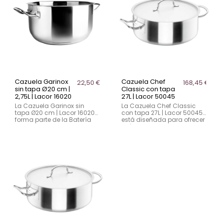
para todo tipo de cocina,
para todo tipo de cocina,
incluida inducción y horno.
incluida inducción y horno.
Nota: la tapa se vende por
Nota: tapa no incluida.
separado.
Cazuela Garinox
Cazuela Chef
22,50 €
168,45 €
sin tapa Ø20 cm |
Classic con tapa
2,75L | Lacor 16020
27L | Lacor 50045
La Cazuela Garinox sin
La Cazuela Chef Classic
tapa Ø20 cm | Lacor 16020
con tapa 27L | Lacor 50045
forma parte de la Batería
está diseñada para ofrecer
Gastro de Garinox.
altísima calidad a los
Fabricada en acero
profesionales de la cocina.
inoxidable AISI 201 con
Fabricada en acero
0,6 mm de espesor y fondo
inoxidable 18/10, con fondo
termodifusor, es apta para
termodifusor sándwich y
todo tipo de cocina
tapa de ahorro energético,
(incluida inducción y
destaca por sus 27L de
horno). Nota: la tapa se
capacidad, 17 cm de altura
vende por separado.
y 45 cm de diámetro.