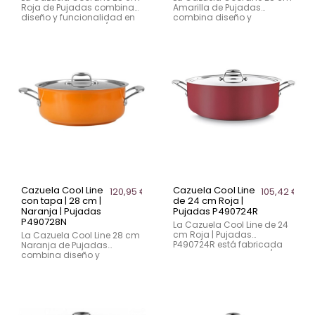
Roja de Pujadas combina
Amarilla de Pujadas
diseño y funcionalidad en
combina diseño y
acero inoxidable 18/10. Su
funcionalidad en acero
base encapsulada
inoxidable 18/10. Su base
distribuye el calor de
encapsulada distribuye el
manera uniforme, y su tapa
calor de manera uniforme,
especial recicla la
y su tapa especial recicla
condensación para una
la condensación para una
cocción eficiente. Las asas
cocción eficiente. Las asas
ergonómicas de acero
ergonómicas de acero
fundido ofrecen un agarre
fundido ofrecen un agarre
seguro y permiten apoyar
seguro y permiten apoyar
la tapa cómodamente.
la tapa cómodamente.
Compatible con inducción,
Compatible con inducción,
gas y vitrocerámica.
gas y vitrocerámica.
Cazuela Cool Line
Cazuela Cool Line
120,95 €
105,42 €
con tapa | 28 cm |
de 24 cm Roja |
Naranja | Pujadas
Pujadas P490724R
P490728N
La Cazuela Cool Line de 24
cm Roja | Pujadas
La Cazuela Cool Line 28 cm
P490724R está fabricada
Naranja de Pujadas
en acero inoxidable 18/10
combina diseño y
con base encapsulada
funcionalidad en acero
para un calentamiento
inoxidable 18/10. Su base
rápido y uniforme. Su
encapsulada distribuye el
intenso acabado rojo y
calor de manera uniforme,
tapa que atrapa el calor
y su tapa especial recicla
aseguran una cocción
la condensación para una