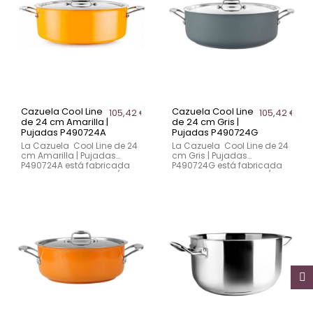
óptima. Las asas
cocción eficiente. Las asas
ergonómicas de fundición,
ergonómicas de acero
con diseño especial para
fundido ofrecen un agarre
apoyo en asa lateral y
seguro y permiten apoyar
agujero para colgar, la
la tapa cómodamente.
hacen ideal para todo tipo
Compatible con inducción,
de cocina.
gas y vitrocerámica.
Cazuela Cool Line
Cazuela Cool Line
105,42 €
105,42 €
de 24 cm Amarilla |
de 24 cm Gris |
Pujadas P490724A
Pujadas P490724G
La Cazuela Cool Line de 24
La Cazuela Cool Line de 24
cm Amarilla | Pujadas
cm Gris | Pujadas
P490724A está fabricada
P490724G está fabricada
en acero inoxidable 18/10
en acero inoxidable 18/10
con base encapsulada
con base encapsulada
para un calentamiento
para un calentamiento
rápido y uniforme. Su
rápido y uniforme. Su
vibrante acabado amarillo
elegante color gris y tapa
y tapa que atrapa el calor
que atrapa el calor
aseguran una cocción
permiten una cocción
óptima. Las asas
óptima. Las asas
ergonómicas de fundición,
ergonómicas de fundición,
con diseño especial para
con diseño especial para
apoyo en asa lateral y
apoyo en asa lateral y
agujero para colgar, la
agujero para colgar, la
hacen ideal para todo tipo
hacen ideal para todo tipo
de cocina.
de cocina.