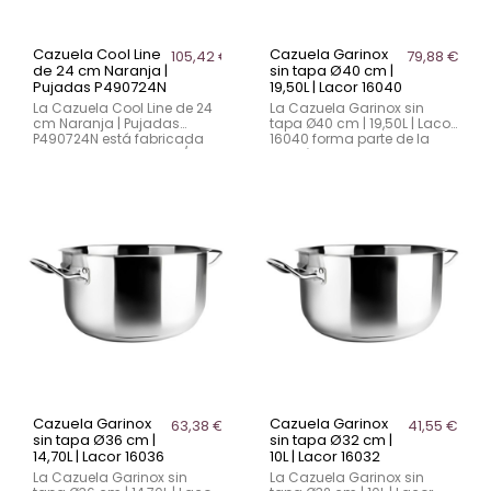
Cazuela Cool Line
Cazuela Garinox
105,42 €
79,88 €
de 24 cm Naranja |
sin tapa Ø40 cm |
Pujadas P490724N
19,50L | Lacor 16040
La Cazuela Cool Line de 24
La Cazuela Garinox sin
cm Naranja | Pujadas
tapa Ø40 cm | 19,50L | Lacor
P490724N está fabricada
16040 forma parte de la
en acero inoxidable 18/10
Batería Gastro de Garinox.
con base encapsulada
Fabricada en acero
que garantiza un
inoxidable AISI 201 con
calentamiento rápido y
0,6 mm de espesor y fondo
uniforme. Su color naranja
termodifusor Sandwich
vibrante y tapa que atrapa
(inox 18/10 - aluminio -
el calor permiten una
inox), es apta para todo
cocción óptima. Las asas
tipo de cocina, incluida
ergonómicas de fundición,
inducción y horno. Nota: la
con diseño especial para
tapa se vende por
apoyo en asa lateral y
separado.
agujero para colgar, la
hacen ideal para todo tipo
de cocina.
Cazuela Garinox
Cazuela Garinox
63,38 €
41,55 €
sin tapa Ø36 cm |
sin tapa Ø32 cm |
14,70L | Lacor 16036
10L | Lacor 16032
La Cazuela Garinox sin
La Cazuela Garinox sin