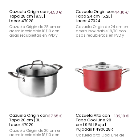
Cazuela Origin con
Cazuela Origin con
51,53 €
44,10 €
Tapa 28 cm | 8.3L |
Tapa 24 cm | 5.2L |
Lacor 47028
Lacor 47024
Cazuela Origin de 28 cm en
Cazuela Origin de 24 cm en
acero inoxidable 18/10 con
acero inoxidable 18/10 con
asas recubiertas en PVD y
asas recubiertas en PVD y
tapa de vidrio templado
tapa de vidrio templado
con válvula de vapor. Apta
con válvula de vapor. Apta
inducción y horno.
inducción y horno.
Cazuela Origin con
Cazuela Alta con
37,65 €
132,18 €
Tapa 20 cm | 3L |
Tapa Cool Line 28
Lacor 47020
cm | 9.5L | Roja |
Pujadas P490628R
Cazuela Origin de 20 cm en
acero inoxidable 18/10 con
Cazuela alta Cool Line de