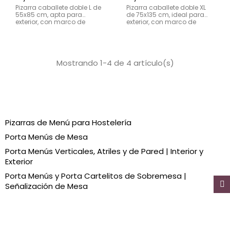
Pizarra caballete doble L de
Pizarra caballete doble XL
55x85 cm, apta para
de 75x135 cm, ideal para
exterior, con marco de
exterior, con marco de
madera resistente y
madera resistente y
superficie para tiza líquida.
superficie para tiza líquida.
Ideal para hostelería.
Perfecta para bares y
restaurantes.
Mostrando 1-4 de 4 artículo(s)
Pizarras de Menú para Hostelería
Porta Menús de Mesa
Porta Menús Verticales, Atriles y de Pared | Interior y
Exterior
Porta Menús y Porta Cartelitos de Sobremesa |
Señalización de Mesa