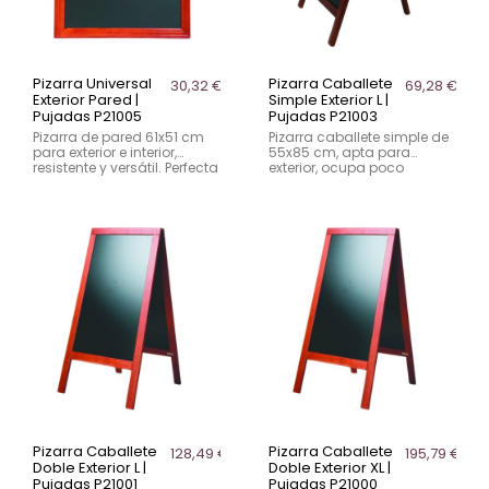
Pizarra Universal
Pizarra Caballete
30,32 €
69,28 €
Exterior Pared |
Simple Exterior L |
Pujadas P21005
Pujadas P21003
Pizarra de pared 61x51 cm
Pizarra caballete simple de
para exterior e interior,
55x85 cm, apta para
resistente y versátil. Perfecta
exterior, ocupa poco
para bares, restaurantes y
espacio y es ideal para
cafeterías.
bares, cafeterías y
restaurantes.
Pizarra Caballete
Pizarra Caballete
128,49 €
195,79 €
Doble Exterior L |
Doble Exterior XL |
Pujadas P21001
Pujadas P21000