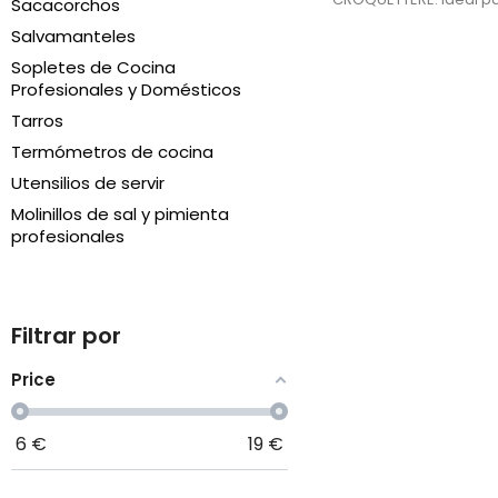
Sacacorchos
forma a croquetas, al
Salvamanteles
sushi y más. Rápido, lim
Sopletes de Cocina
ensuciarte las manos. 
Profesionales y Domésticos
moldes intercambiabl
Tarros
Termómetros de cocina
Utensilios de servir
Molinillos de sal y pimienta
profesionales
Filtrar por
Price
6
€
19
€