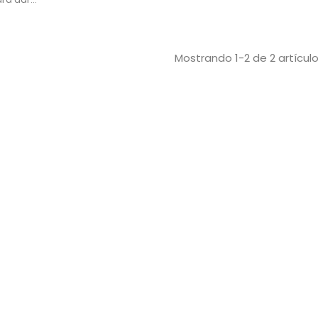
harina, palomitas y dulces. Uso
bóndigas,
profesional en hostelería.
pio y sin
Incluye 4
es.
Mostrando 1-2 de 2 artícul