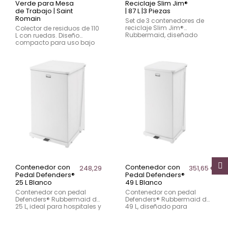
Verde para Mesa
Reciclaje Slim Jim®
de Trabajo | Saint
| 87 L |3 Piezas
Romain
Set de 3 contenedores de
reciclaje Slim Jim®
Colector de residuos de 110
Rubbermaid, diseñado
L con ruedas. Diseño
para hostelería y zonas
compacto para uso bajo
públicas. Tapas intuitivas
mesas de trabajo.
en negro, azul y amarillo
Fabricado en polietileno
para una separación
resistente y acero
eficiente de residuos.
inoxidable.
Contenedor con
Contenedor con
248,29 €
351,65 €
Pedal Defenders®
Pedal Defenders®
25 L Blanco
49 L Blanco
Contenedor con pedal
Contenedor con pedal
Defenders® Rubbermaid de
Defenders® Rubbermaid de
25 L, ideal para hospitales y
49 L, diseñado para
entornos sanitarios.
hospitales y centros
Apertura sin contacto, tapa
sanitarios. Apertura sin
con amortiguación y base
contacto, tapa