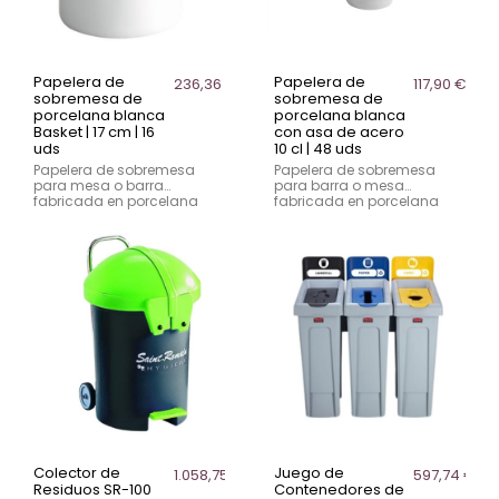
Papelera de
Papelera de
236,36 €
117,90 €
sobremesa de
sobremesa de
porcelana blanca
porcelana blanca
Basket | 17 cm | 16
con asa de acero
uds
10 cl | 48 uds
Papelera de sobremesa
Papelera de sobremesa
para mesa o barra
para barra o mesa
fabricada en porcelana
fabricada en porcelana
blanca. Formato estable y
blanca con asa de acero.
compacto, indicada para
Formato compacto de 10 cl,
uso profesional en
ideal para uso en hostelería
hostelería y restauración.
y restauración.
Colector de
Juego de
1.058,75 €
597,74 €
Residuos SR-100
Contenedores de