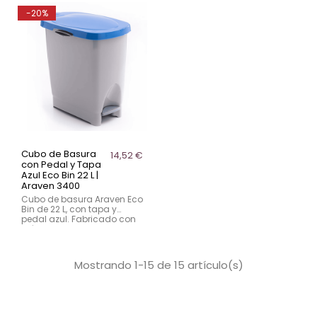
protectora.
amortiguada y base
-20%
protectora.
Cubo de Basura
14,52 €
con Pedal y Tapa
Azul Eco Bin 22 L |
Araven 3400
Cubo de basura Araven Eco
Bin de 22 L, con tapa y
pedal azul. Fabricado con
plástico reciclado. Con
pedal y diseño sostenible
para residuos.
Mostrando 1-15 de 15 artículo(s)