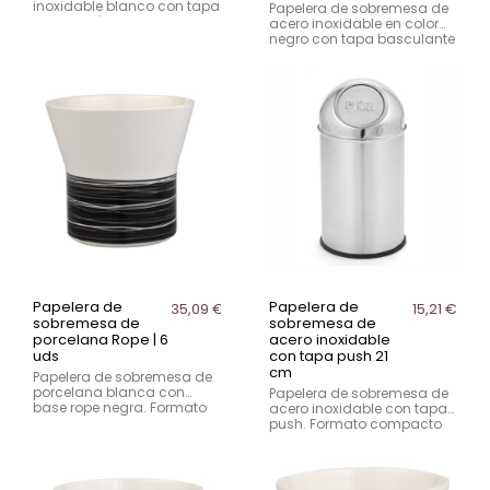
inoxidable blanco con tapa
Papelera de sobremesa de
de bambú. Capacidad de
acero inoxidable en color
5 litros, adecuada para uso
negro con tapa basculante
profesional en hostelería y
desmontable. Capacidad
espacios comunes.
de 1,2 litros, ideal para
mesas y barras en
hostelería.
Papelera de
Papelera de
35,09 €
15,21 €
sobremesa de
sobremesa de
porcelana Rope | 6
acero inoxidable
uds
con tapa push 21
cm
Papelera de sobremesa de
porcelana blanca con
Papelera de sobremesa de
base rope negra. Formato
acero inoxidable con tapa
compacto para mesas y
push. Formato compacto
barras en hostelería. Venta
para mesas y barras,
en pack de 6 unidades.
diseñada para uso
profesional en hostelería y
restauración.