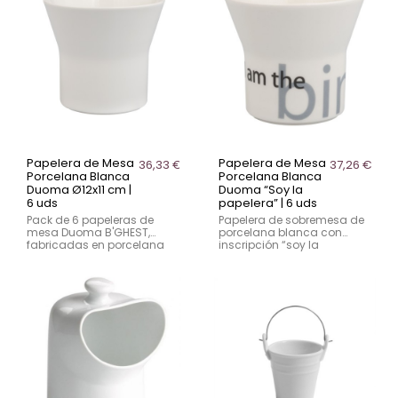
Papelera de Mesa
Papelera de Mesa
36,33 €
37,26 €
Porcelana Blanca
Porcelana Blanca
Duoma Ø12x11 cm |
Duoma “Soy la
6 uds
papelera” | 6 uds
Pack de 6 papeleras de
Papelera de sobremesa de
mesa Duoma B'GHEST,
porcelana blanca con
fabricadas en porcelana
inscripción “soy la
blanca de alta calidad.
papelera”. Indicada para
Diseño cónico de Ø12 cm
mesas y barras en
superior y Ø8 cm inferior.
hostelería. Diseño
compacto y venta en caja
de 6 unidades.