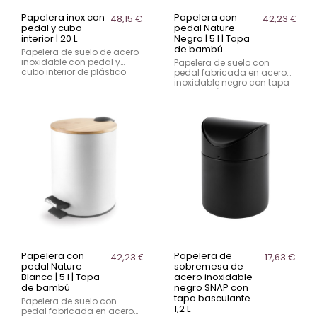
Papelera inox con
Papelera con
48,15 €
42,23 €
pedal y cubo
pedal Nature
interior | 20 L
Negra | 5 l | Tapa
de bambú
Papelera de suelo de acero
inoxidable con pedal y
Papelera de suelo con
cubo interior de plástico
pedal fabricada en acero
con asa. Capacidad de 20
inoxidable negro con tapa
litros, indicada para uso
de bambú. Capacidad de
profesional.
5 litros, adecuada para uso
profesional en hostelería y
espacios comunes.
Papelera con
Papelera de
42,23 €
17,63 €
pedal Nature
sobremesa de
Blanca | 5 l | Tapa
acero inoxidable
de bambú
negro SNAP con
tapa basculante
Papelera de suelo con
1,2 L
pedal fabricada en acero