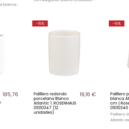
a blanca
Su estética inspirada en formas
seño
orgánicas aporta un toque
 lo
decorativo y sofisticado a
lemento
mesas de restaurantes, hoteles,
-15%
-15%
de
cafeterías y espacios de
cafeterías
hostelería.
.
185,76 €
19,16 €
Palillero redondo
Palillero
porcelana Blanco
blanca A
V
Atlantic 1. ROSENHAUS
cm | Ros
01010347 (12
01010340 
unidades)
Palillero
Atlantic 
elegante 