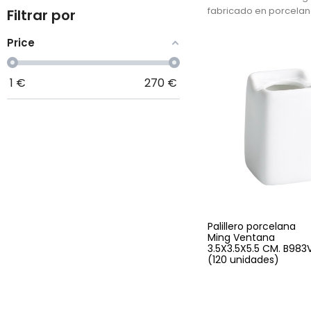
fabricado en porcelan
Filtrar por
de alta calidad. Su di
minimalista y elegante
Price
convierte en el comp
perfecto para mesas 
restaurantes, hoteles, 
1
€
270
€
y servicios de catering
Palillero porcelana
Ming Ventana
3.5X3.5X5.5 CM. B983
(120 unidades)