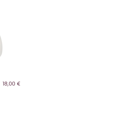
mesas de 
cafeterías
Fabricado
calidad y
formato p
unidades
18,00 €