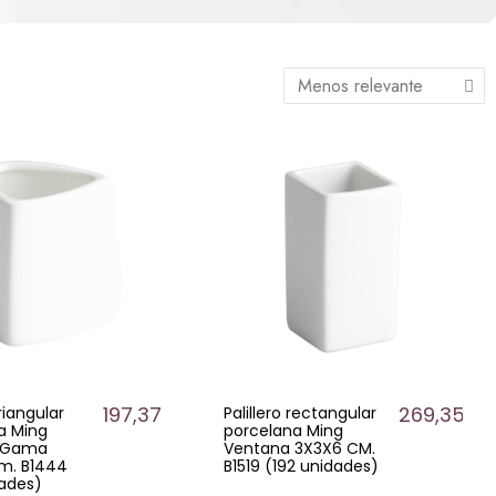
197,37 €
269,35 €
triangular
Palillero rectangular
a Ming
porcelana Ming
 Gama
Ventana 3X3X6 CM.
cm. B1444
B1519 (192 unidades)
dades)