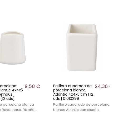
9,58 €
24,36 €
 porcelana
Palillero cuadrado de
tlantic 4x4x5
porcelana blanco
enhaus
Atlantic 4x4x5 cm | 12
(12 uds)
uds | 01010299
 de porcelana blanca
Palillero cuadrado de porcelana
de Rosenhaus. Diseño
blanca Atlantic con diseño
y minimalista para
elegante y 3 agujeros