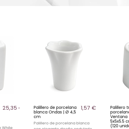
25,35 €
1,57 €
Palillero de porcelana
Palillero 
blanca Ondas | Ø 4,5
porcelan
cm
Ventana
5x5x5.5 
Palillero de porcelana blanca
(120 uni
h White
con elegante diseño ondulado.