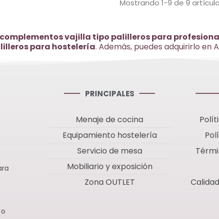
Mostrando 1-9 de 9 artícul
complementos vajilla tipo palilleros para profesional
illeros para hostelería
. Además, puedes adquirirlo en 
PRINCIPALES
Menaje de cocina
Polít
Equipamiento hostelería
Pol
Servicio de mesa
Térmi
Mobiliario y exposición
ara
Zona OUTLET
Calida
 o