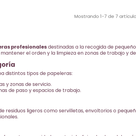
porcelan
 barras
estable y compacto, indicada
acero. F
 compacto
para uso profesional en
cl, ideal 
nidades.
hostelería y restauración.
Mostrando 1-7 de 7 artícul
restaurac
eras profesionales
destinadas a la recogida de pequeños
 mantener el orden y la limpieza en zonas de trabajo y de
goría
a distintos tipos de papeleras:
s y zonas de servicio.
nas de paso y espacios de trabajo.
e residuos ligeros como servilletas, envoltorios o peque
ionales.