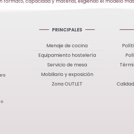
formato, capacidad y material, eligiendo el modelo más a
PRINCIPALES
Menaje de cocina
Polít
Equipamiento hostelería
Pol
Servicio de mesa
Térmi
Mobiliario y exposición
ara
Zona OUTLET
Calida
 o