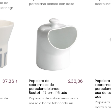
sa de
porcelana blanca con base
acero ino
olor negro
rope negra. Formato compacto
Formato 
para mesas y barras en
y barras,
ad de 1,2
hostelería. Venta en pack de 6
profesion
s y barras
unidades.
restaurac
37,26 €
236,36 €
Papelera de
Papelera
sobremesa de
sobreme
porcelana blanca
porcelan
Basket | 17 cm | 16 uds
asa de ac
uds
sa de
Papelera de sobremesa para
Papelera
mesa o barra fabricada en
barra o m
elera”.
porcelana blanca. Formato