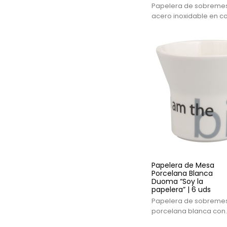
Papelera de sobreme
acero inoxidable en c
con tapa basculante
desmontable. Capacid
litros, ideal para mesa
en hostelería.
Papelera de Mesa
Porcelana Blanca
Duoma “Soy la
papelera” | 6 uds
Papelera de sobreme
porcelana blanca con
inscripción “soy la pap