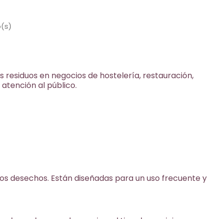
a blanca con asa de
ormato compacto de 10
para uso en hostelería y
o(s)
ión.
 residuos en negocios de hostelería, restauración,
 atención al público.
ños desechos. Están diseñadas para un uso frecuente y