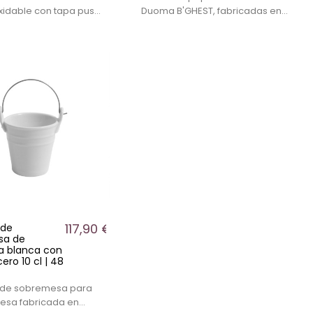
xidable con tapa push.
Duoma B'GHEST, fabricadas en
compacto para mesas
porcelana blanca de alta
 diseñada para uso
calidad. Diseño cónico de Ø12
al en hostelería y
cm superior y Ø8 cm inferior.
ión.
117,90 €
 de
sa de
a blanca con
ero 10 cl | 48
 de sobremesa para
esa fabricada en