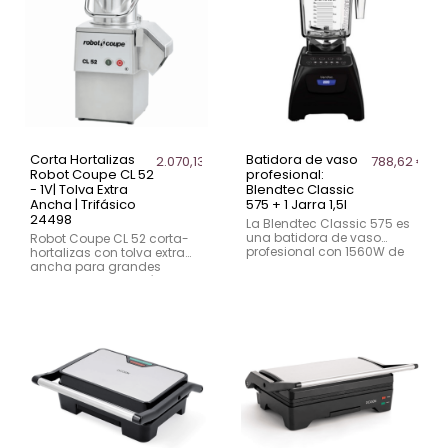
Corta Hortalizas
Batidora de vaso
2.070,13 €
788,62 €
Robot Coupe CL 52
profesional:
- 1V| Tolva Extra
Blendtec Classic
Ancha | Trifásico
575 + 1 Jarra 1,5l
24498
La Blendtec Classic 575 es
una batidora de vaso
Robot Coupe CL 52 corta-
profesional con 1560W de
hortalizas con tolva extra
potencia, 5 velocidades y
ancha para grandes
programas automáticos
cantidades. Precisión, alto
para smoothies, salsas y
rendimiento y diseño
sopas. Ideal para
robusto.
hostelería y cocinas
profesionales.