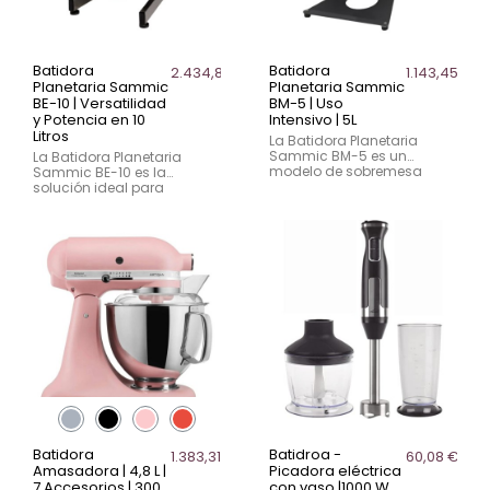
Batidora
Batidora
2.434,82 €
1.143,45 €
Planetaria Sammic
Planetaria Sammic
BE-10 | Versatilidad
BM-5 | Uso
y Potencia en 10
Intensivo | 5L
Litros
La Batidora Planetaria
Sammic BM-5 es un
La Batidora Planetaria
modelo de sobremesa
Sammic BE-10 es la
diseñado para uso
solución ideal para
intensivo en panaderías,
profesionales de la
pastelerías y restaurantes.
hostelería y entusiastas de
Con 5 litros de capacidad,
la cocina que buscan
velocidad variable y
eficiencia y versatilidad en
certificación NSF, es la
sus preparaciones. Con un
solución perfecta para
caldero de 10 litros, esta
masas, claras, salsas y
batidora está diseñada
mezclas.
para manejar desde
masas de pan hasta
salsas delicadas,
garantizando siempre
resultados óptimo
Batidora
Batidroa -
1.383,31 €
60,08 €
Amasadora | 4,8 L |
Picadora eléctrica
7 Accesorios | 300
con vaso |1000 W