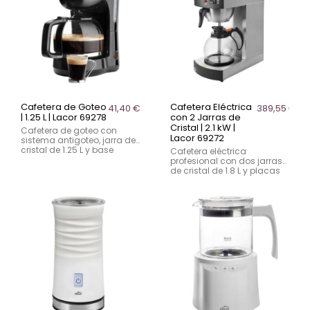
Cafetera de Goteo
Cafetera Eléctrica
41,40 €
389,55 €
| 1.25 L | Lacor 69278
con 2 Jarras de
Cristal | 2.1 kW |
Cafetera de goteo con
Lacor 69272
sistema antigoteo, jarra de
cristal de 1.25 L y base
Cafetera eléctrica
calentadora. Ideal para
profesional con dos jarras
disfrutar de hasta 10 tazas
de cristal de 1.8 L y placas
de café caliente.
de calentamiento
independientes. Ideal para
hostelería y buffets.