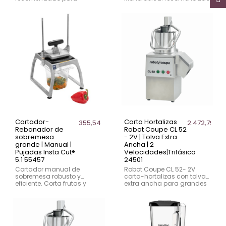
negocios de tamaño
para negocios pequeños,
mediano que necesitan
restaurantes y cafeterías
eficiencia energética y
que necesitan una
mayor rendimiento. Ideal
cortadora básica,
para cortes precisos y de
económica y de bajo
alta capacidad.
mantenimiento. Ideal para
cortes precisos con una
velocidad y conexión
monofásica.
Cortador-
Corta Hortalizas
355,54 €
2.472,79 €
Rebanador de
Robot Coupe CL 52
sobremesa
- 2V | Tolva Extra
grande | Manual |
Ancha | 2
Pujadas Insta Cut®
Velocidades|Trifásico
5.1 55457
24501
Cortador manual de
Robot Coupe CL 52- 2V
sobremesa robusto y
corta-hortalizas con tolva
eficiente. Corta frutas y
extra ancha para grandes
verduras 11 veces más
cantidades. Precisión, alto
rápido que un cuchillo.
rendimiento y diseño
Ideal para hostelería y
robusto. Diseñada para un
cocinas profesionales.
alto rendimiento.