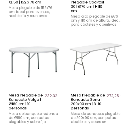
XL150 | 152 x 76 cm
Plegable Cocktail
30 | Ø76 cm | H110
Mesa plegable de 152x76
cm
cm, ideal para eventos,
hostelería y reuniones.
Mesa alta plegable de Ø76
Capacidad para 4
cm y 110 cm de altura, ideal
personas, estructura en
para cócteles y aperitivos
polietileno de alta
en eventos y hostelería.
densidad y acero pintado.
Ligera, resistente y fácil de
almacenar.
Mesa Plegable de
Mesa Plegable de
232,32 €
272,25 €
Banquete Volga |
Banquete Sena |
Ø180 cm | 10
200x90 cm | 8-10
personas
personas
Mesa de banquete redonda
Mesa de banquete plegable
de Ø180 cm, con patas
de 200x90 cm, con patas
plegables y sobre fijo.
abatibles y sobre en
Capacidad para 10
polietileno de alta