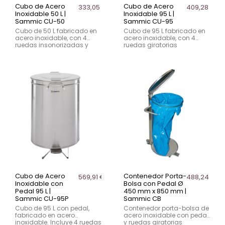
Cubo de Acero
Cubo de Acero
333,05 €
409,28 €
Inoxidable 50 L |
Inoxidable 95 L |
Sammic CU-50
Sammic CU-95
Cubo de 50 L fabricado en
Cubo de 95 L fabricado en
acero inoxidable, con 4
acero inoxidable, con 4
ruedas insonorizadas y
ruedas giratorias
asas. Ideal para zonas de
insonorizadas y asas.
lavado y mesas de
Perfecto para gestión de
preparación.
residuos en cocinas
profesionales.
Cubo de Acero
Contenedor Porta-
569,91 €
488,24 €
Inoxidable con
Bolsa con Pedal Ø
Pedal 95 L |
450 mm x 850 mm |
Sammic CU-95P
Sammic CB
Cubo de 95 L con pedal,
Contenedor porta-bolsa de
fabricado en acero
acero inoxidable con pedal
inoxidable. Incluye 4 ruedas
y ruedas giratorias