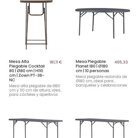
colectividades.
Mesa Alta
Mesa Plegable
181,11 €
465,33 €
Plegable Cocktail
Planet 180 | Ø180
80 | Ø80 cm | H110
cm | 10 personas
cm | Zown PT-36-
Mesa plegable redonda de
NC
Ø180 cm, ideal para
banquetes y celebraciones.
Mesa alta plegable de Ø80
Capacidad 10 comensales,
cm y 110 cm de altura, ideal
sobre en polietileno de alta
para cócteles y aperitivos
densidad y estructura de
en eventos y hostelería.
acero.
Ligera, resistente y fácil de
almacenar.