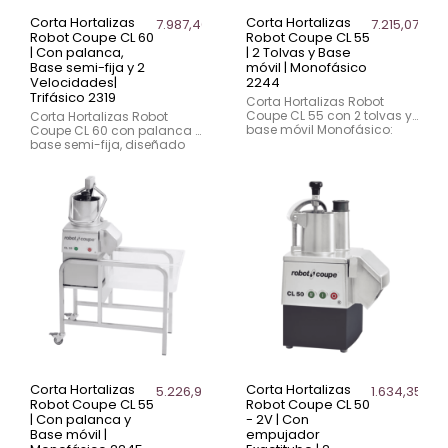
Corta Hortalizas
Corta Hortalizas
7.987,40 €
7.215,07 €
Robot Coupe CL 60
Robot Coupe CL 55
| Con palanca,
| 2 Tolvas y Base
Base semi-fija y 2
móvil | Monofásico
Velocidades|
2244
Trifásico 2319
Corta Hortalizas Robot
Coupe CL 55 con 2 tolvas y
Corta Hortalizas Robot
base móvil Monofásico:
Coupe CL 60 con palanca y
ideal para restaurantes
base semi-fija, diseñado
grandes, caterings y
para cocinas industriales y
cocinas industriales.
producción masiva.
Versátil, eficiente y potente.
Potencia, precisión y
versatilidad.
Corta Hortalizas
Corta Hortalizas
5.226,93 €
1.634,35 €
Robot Coupe CL 55
Robot Coupe CL 50
| Con palanca y
- 2V | Con
Base móvil |
empujador