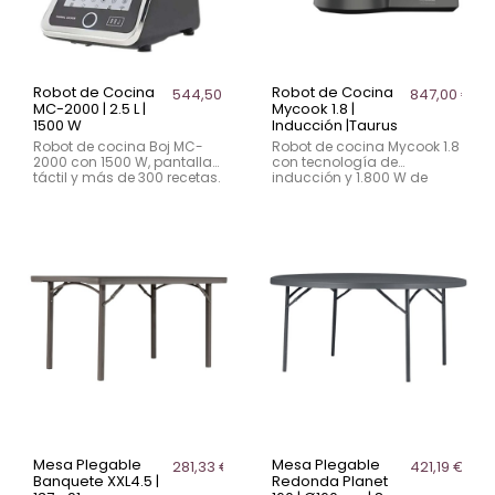
Robot de Cocina
Robot de Cocina
544,50 €
847,00 €
MC-2000 | 2.5 L |
Mycook 1.8 |
1500 W
Inducción |Taurus
Robot de cocina Boj MC-
Robot de cocina Mycook 1.8
2000 con 1500 W, pantalla
con tecnología de
táctil y más de 300 recetas.
inducción y 1.800 W de
Capacidad de 2.5 L y 10
potencia. Ideal para
velocidades. Ideal para
hostelería y cocinas
cocinas profesionales.
profesionales.
Mesa Plegable
Mesa Plegable
281,33 €
421,19 €
Banquete XXL4.5 |
Redonda Planet