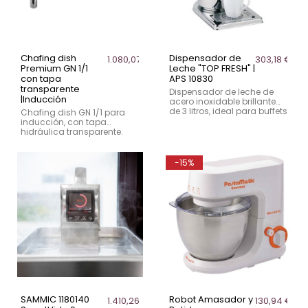
Chafing dish
Dispensador de
1.080,07 €
303,18 €
Premium GN 1/1
Leche "TOP FRESH" |
con tapa
APS 10830
transparente
Dispensador de leche de
|Inducción
acero inoxidable brillante
de 3 litros, ideal para buffets
Chafing dish GN 1/1 para
y eventos. Incluye
inducción, con tapa
acumulador de frío en la
hidráulica transparente.
base.
Ideal para buffets,
caterings y hostelería
profesional.
-15%
SAMMIC 1180140
Robot Amasador y
1.410,26 €
130,94 €