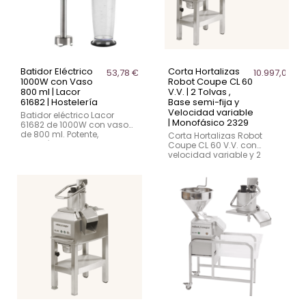
Batidor Eléctrico
Corta Hortalizas
53,78 €
10.997,00 €
1000W con Vaso
Robot Coupe CL 60
800 ml | Lacor
V.V. | 2 Tolvas ,
61682 | Hostelería
Base semi-fija y
Velocidad variable
Batidor eléctrico Lacor
| Monofásico 2329
61682 de 1000W con vaso
de 800 ml. Potente,
Corta Hortalizas Robot
ergonómico y duradero.
Coupe CL 60 V.V. con
Ideal para cocinas
velocidad variable y 2
profesionales.
tolvas. Potencia de 1500 W,
motor monofásico y base
semi-fija. Ideal para
cocinas industriales.