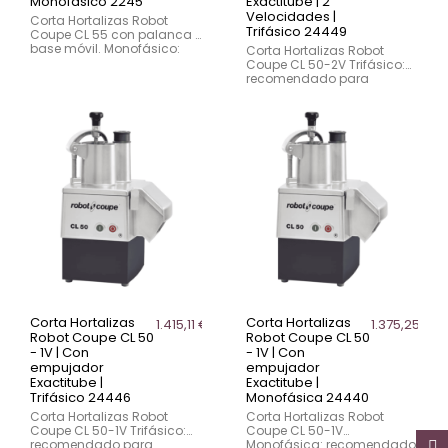
Monofásico 2245
Exactitube | 2
Velocidades |
Corta Hortalizas Robot
Trifásico 24449
Coupe CL 55 con palanca y
base móvil. Monofásico:
Corta Hortalizas Robot
ideal para restaurantes
Coupe CL 50-2V Trifásico:
grandes, caterings y
recomendado para
cocinas industriales.
negocios con alto volumen
Potente, ergonómico y fácil
de trabajo que requieren
de usar.
más versatilidad. Ideal
para restaurantes grandes,
hoteles y caterings.
Corta Hortalizas
Corta Hortalizas
1.415,11 €
1.375,25 €
Robot Coupe CL 50
Robot Coupe CL 50
- 1V | Con
- 1V | Con
empujador
empujador
Exactitube |
Exactitube |
Trifásico 24446
Monofásica 24440
Corta Hortalizas Robot
Corta Hortalizas Robot
Coupe CL 50-1V Trifásico:
Coupe CL 50-1V
recomendado para
Monofásica: recomendado