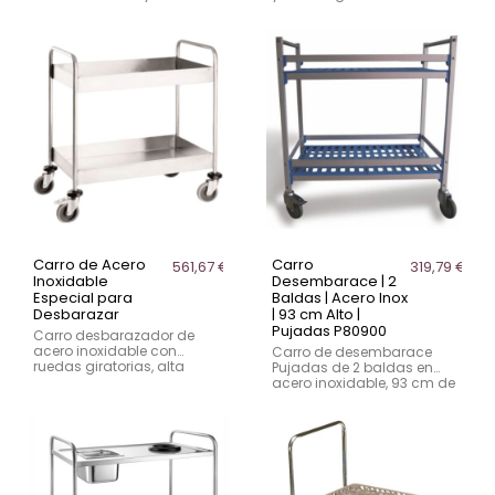
insonorizadas y asas. Ideal
insonorizadas. Perfecto
para zonas de lavado y
para entornos
preparación.
profesionales.
Carro de Acero
Carro
561,67 €
319,79 €
Inoxidable
Desembarace | 2
Especial para
Baldas | Acero Inox
Desbarazar
| 93 cm Alto |
Pujadas P80900
Carro desbarazador de
acero inoxidable con
Carro de desembarace
ruedas giratorias, alta
Pujadas de 2 baldas en
capacidad y diseño
acero inoxidable, 93 cm de
seguro. Ideal para
alto y ruedas con freno.
hostelería profesional
Ideal para hostelería
profesional, bares y
cafeterías.