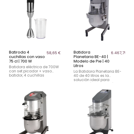
el soporte
rendimiento. Ideal para
hostelería y cocinas
profesionales.
Batiroda 4
Batidora
58,65 €
6.467,75 €
cuchillas con vaso
Planetaria BE-40 |
75 cl | 700 W
Modelo de Pie | 40
Litros
Batidora eléctrica de 700W
con set picador + vaso
La Batidora Planetaria BE-
batidor, 4 cuchillas
40 de 40 litros es la
intercambiables y libre de
solución ideal para
BPA.
panaderías, pastelerías y
restaurantes. Con 1400 W
de potencia, velocidad
variable y temporizador
integrado, garantiza
mezclas homogéneas y de
alta calidad.