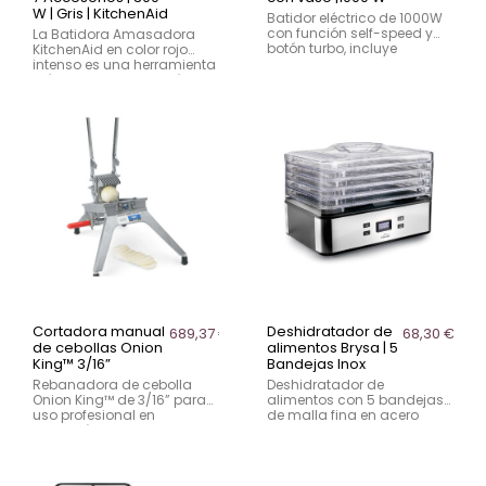
W | Gris | KitchenAid
Batidor eléctrico de 1000W
con función self-speed y
La Batidora Amasadora
botón turbo, incluye
KitchenAid en color rojo
picadora y vaso mezclador
intenso es una herramienta
libre de BPA, accesorios
icónica en la repostería,
aptos para el lavavajillas.
panadería y cocina
profesional. Inspirada en
chefs y diseñada para
durar generaciones, esta
batidora combina
potencia, versatilidad y un
diseño sofisticado. Su
exclusivo movimiento
orbital garantiza mezclas
homogéneas y perfectas
para cualquier preparación
Cortadora manual
Deshidratador de
689,37 €
68,30 €
de cebollas Onion
alimentos Brysa | 5
King™ 3/16”
Bandejas Inox
Rebanadora de cebolla
Deshidratador de
Onion King™ de 3/16” para
alimentos con 5 bandejas
uso profesional en
de malla fina en acero
hostelería. Cortador
inoxidable, control digital
manual robusto y seguro
de tiempo y temperatura
que permite cortar cebollas,
(35–70 °C) y
tomates y verduras hasta 11
funcionamiento silencioso.