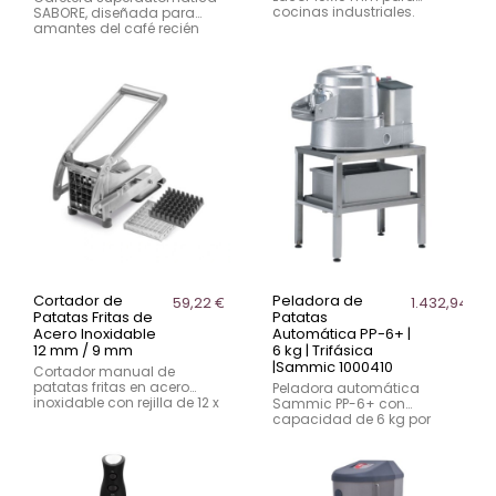
cocinas industriales.
SABORE, diseñada para
Cortador manual robusto
amantes del café recién
en acero inoxidable 18/10
molido. Compacta,
con cuchillas de alta
eficiente y con pantalla
precisión, amortiguadores
táctil intuitiva.
de impacto y patas
antideslizantes. Corte
uniforme con mínimo
esfuerzo y alto rendimiento.
Cortador de
Peladora de
59,22 €
1.432,94 €
Patatas Fritas de
Patatas
Acero Inoxidable
Automática PP-6+ |
12 mm / 9 mm
6 kg | Trifásica
|Sammic 1000410
Cortador manual de
patatas fritas en acero
Peladora automática
inoxidable con rejilla de 12 x
Sammic PP-6+ con
9 mm. Permite cortar
capacidad de 6 kg por
patatas hasta 11 veces más
ciclo. Fabricada en
rápido que a mano, con
aluminio resistente y
resultado uniforme. Base
sistema de abrasión
estable con pies de goma y
duradero.. No incluye
palanca de alto