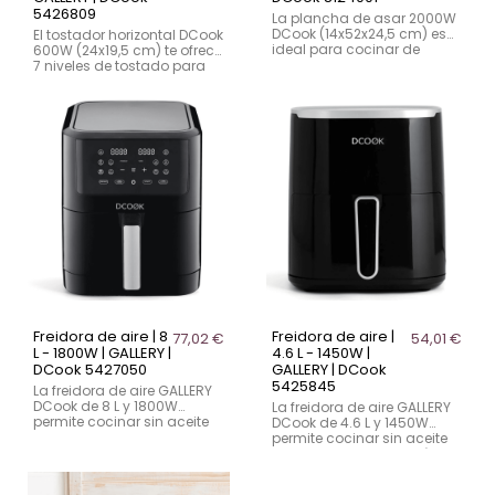
5426809
La plancha de asar 2000W
DCook (14x52x24,5 cm) es
El tostador horizontal DCook
ideal para cocinar de
600W (24x19,5 cm) te ofrece
forma saludable y
7 niveles de tostado para
deliciosa. Con superficie
disfrutar de tostadas,
antiadherente, temperatura
croissants y más.
regulable y fácil limpieza,
Incorpora función de
cocina carnes, pescados y
cancelar, apagado
verduras. El manual de
automático y bandeja
instrucciones está
recogemigas para una
disponible en la
fácil limpieza.
documentación
descargable.
Freidora de aire | 8
Freidora de aire |
77,02 €
54,01 €
L - 1800W | GALLERY |
4.6 L - 1450W |
DCook 5427050
GALLERY | DCook
5425845
La freidora de aire GALLERY
DCook de 8 L y 1800W
La freidora de aire GALLERY
permite cocinar sin aceite
DCook de 4.6 L y 1450W
con su potente sistema de
permite cocinar sin aceite
aire caliente. Cuenta con 10
gracias a su tecnología de
programas
aire caliente. Con 12
preconfigurados, pantalla
programas