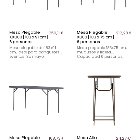
Mesa Plegable
Mesa Plegable
250,11 €
212,28 €
XXL180 | 183 x 91 cm |
XL180 | 183 x 75 cm |
6 personas
6 personas
Mesa plegable de 183x91
Mesa plegable 183x75 cm,
cm, ideal para banquetes y
multiusos y ligera.
eventos. Su mayor
Capacidad 6 personas,
profundidad aporta confort
estructura en polietileno de
y espacio extra.
alta densidad y acero.
Capacidad 6 personas,
Ideal para eventos y
resistente hasta 408 kg.
hostelería.
Mesa Plegable
Mesa Alta
168,73 €
211,27 €