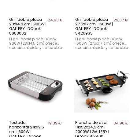
Grill doble placa
Grill doble placa
24,93 €
29,37 €
23x14.5 cm | 900W |
27.5x17 cm | 1600W |
GALLERY | DCook
GALLERY | DCook
8088002
5426935
El grill doble placa DCook
El grill doble placa DCook
900W (23x14,5 cm) ofrece
1600W (27,5x17 cm) ofrece
cocción rápida y saludable
cocción rápida y saludable
sin aceites. Con placas
sin aceites. Con apertura
antiadherentes, bandeja
180°, placas antiadherentes
recoge grasa y asa de
y bandeja recoge grasa
toque frío. Incluye manual
extraíble. Incluye manual
de instrucciones en la
de instrucciones en la
documentación
documentación
descargable.
descargable.
Tostador
Plancha de asar
19,39 €
34,90 €
horizontal 24x19.5
14x52x24,5 cm |
cm | 600W |
2000W | GALLERY |
GALLERY | DCook
DCook 8124001