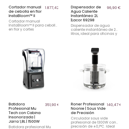
Cortador manual
Dispensador de
1.877,42 €
96,90 €
de cebolla en flor
Agua Caliente
InstaBloom™ II
Instantáneo 2L
|Lacor 69298
Cortador manual
InstaBloom™ II para cebolla
Dispensador de agua
en flor y cortes
caliente instantáneo de 2
profesionales de frutas y
litros, ideal para oficinas y
verduras. Robusto, rápido y
reuniones, con funciones de
seguro, ideal para cocinas
temperatura ajustable.
profesionales, restaurantes
y hostelería.
Batidora
Roner Profesional
351,90 €
140,47 €
Profesional Mu
Noonie | Sous Vide
Tech con Cabina
de Precisión
Insonorizada |
Circulador sous vide
Jarra 1,8L | 1500W
profesional de 1300W con
precisión de ±0,1°C. Ideal
Batidora profesional Mu