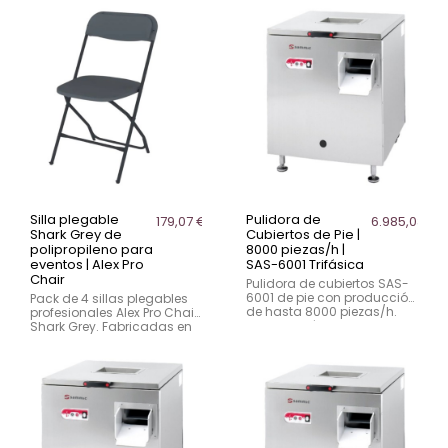
comensales. Resistente,
densidad. Capacidad
estable y apta para eventos
para 8-10 comensales,
y hostelería.
resistente y apta para
hostelería y eventos.
Silla plegable
Pulidora de
179,07 €
6.985,03 €
Shark Grey de
Cubiertos de Pie |
polipropileno para
8000 piezas/h |
eventos | Alex Pro
SAS-6001 Trifásica
Chair
Pulidora de cubiertos SAS-
6001 de pie con producción
Pack de 4 sillas plegables
de hasta 8000 piezas/h.
profesionales Alex Pro Chair
Modelo trifásico con freno
Shark Grey. Fabricadas en
motor y ventilador de
polipropileno y acero
salida para hostelería.
reforzado, soportan hasta
190 kg y cuentan con
protección UV e hidrófuga.
Ideales para eventos,
conferencias, catering,
celebraciones y espacios
multifuncionales.