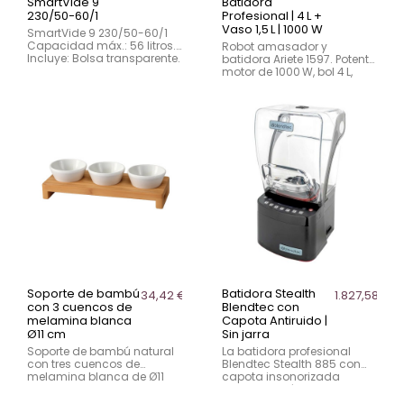
SmartVide 9
Batidora
230/50-60/1
Profesional | 4 L +
Vaso 1,5 L | 1000 W
SmartVide 9 230/50-60/1
Capacidad máx.: 56 litros.
Robot amasador y
Incluye: Bolsa transparente.
batidora Ariete 1597. Potente
motor de 1000 W, bol 4 L,
vaso 1,5 L y 3 accesorios.
Ideal para masas, mezclas
y repostería.
Soporte de bambú
Batidora Stealth
34,42 €
1.827,58 €
con 3 cuencos de
Blendtec con
melamina blanca
Capota Antiruido |
Ø11 cm
Sin jarra
Soporte de bambú natural
La batidora profesional
con tres cuencos de
Blendtec Stealth 885 con
melamina blanca de Ø11
capota insonorizada
cm y 0,2 litros. Compacto,
combina máxima potencia
elegante y funcional para
y ultra silenciosidad para