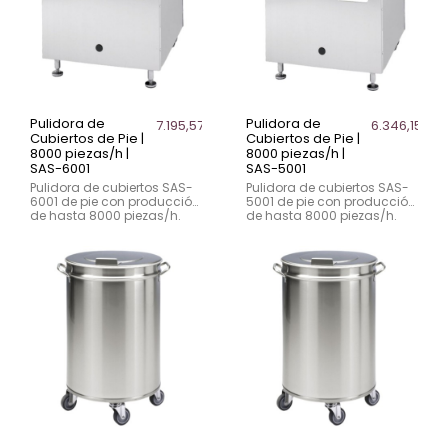
Pulidora de
Pulidora de
7.195,57 €
6.346,15 €
Cubiertos de Pie |
Cubiertos de Pie |
8000 piezas/h |
8000 piezas/h |
SAS-6001
SAS-5001
Pulidora de cubiertos SAS-
Pulidora de cubiertos SAS-
6001 de pie con producción
5001 de pie con producción
de hasta 8000 piezas/h.
de hasta 8000 piezas/h.
Modelo profesional con
Modelo profesional para
freno motor y ventilador de
hostelería con lámpara
salida para hostelería.
UVC y gran capacidad.