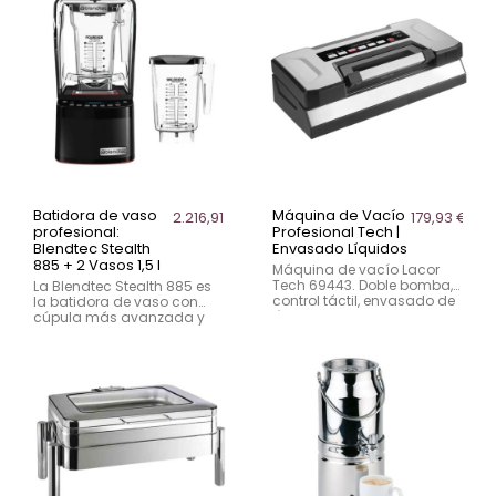
veces más rápido que a
Indicado para
cuchillo. Sistema de
deshidratación controlada
cuchillas reemplazables,
en entornos profesionales
base estable con patas
ligeros y uso intensivo no
antideslizantes y limpieza
industrial.
sencilla. Ideal para cocinas
industriales y alto volumen
de producción.
Batidora de vaso
Máquina de Vacío
2.216,91 €
179,93 €
profesional:
Profesional Tech |
Blendtec Stealth
Envasado Líquidos
885 + 2 Vasos 1,5 l
Máquina de vacío Lacor
Tech 69443. Doble bomba,
La Blendtec Stealth 885 es
control táctil, envasado de
la batidora de vaso con
líquidos. Ideal para cocina
cúpula más avanzada y
profesional en hostelería.
silenciosa del mercado,
diseñada para satisfacer
las necesidades de
establecimientos con altos
niveles de producción.