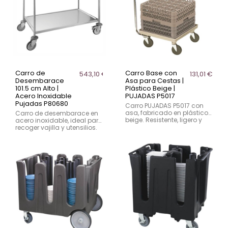
Carro de
Carro Base con
543,10 €
131,01 €
Desembarace
Asa para Cestas |
101.5 cm Alto |
Plástico Beige |
Acero Inoxidable
PUJADAS P5017
Pujadas P80680
Carro PUJADAS P5017 con
asa, fabricado en plástico
Carro de desembarace en
beige. Resistente, ligero y
acero inoxidable, ideal para
funcional, ideal para
recoger vajilla y utensilios.
transporte de cestas.
Altura 101.5 cm, diseño
robusto y práctico.