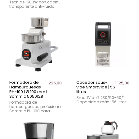
para cocinas, obradores y
Tech de 1500W con cabina
barras. Calienta hasta 15L
transparente anti-ruido
rápidamente.
integrada y jarra de Tritán
1,8L libre de BPA. Alto
rendimiento para uso
intensivo en bares, pubs,
restaurantes y hoteles.
Formadora de
Cocedor sous-
226,88 €
1.125,30 €
Hamburguesas
vide SmartVide | 56
PH-100 | Ø 100 mm |
litros
Sammic 5050128
SmartVide 7 230/50-60/1
Capacidad máx.: 56 litros.
Formadora de
hamburguesas profesional
Sammic PH-100 para
moldes de Ø 100 mm x 25
mm. Incluye 500 unidades
de papel celofán.