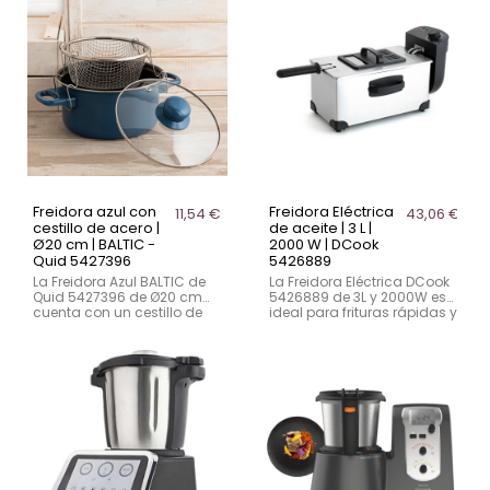
digital táctil y temperatura
preconfigurados, pantalla
regulable (80-200ºC), ideal
digital táctil y temperatura
para preparar recetas
regulable (80-200ºC), es
saludables de manera
ideal para preparar todo
sencilla y eficiente.
tipo de recetas de forma
saludable y sencilla.
Freidora azul con
Freidora Eléctrica
11,54 €
43,06 €
cestillo de acero |
de aceite | 3 L |
Ø20 cm | BALTIC -
2000 W | DCook
Quid 5427396
5426889
La Freidora Azul BALTIC de
La Freidora Eléctrica DCook
Quid 5427396 de Ø20 cm
5426889 de 3L y 2000W es
cuenta con un cestillo de
ideal para frituras rápidas y
acero para facilitar las
seguras. Con termostato
frituras domésticas. Apta
regulable, mango
para vitrocerámica, gas y
antiquemaduras y fácil
eléctrico, fácil de limpiar.
limpieza.