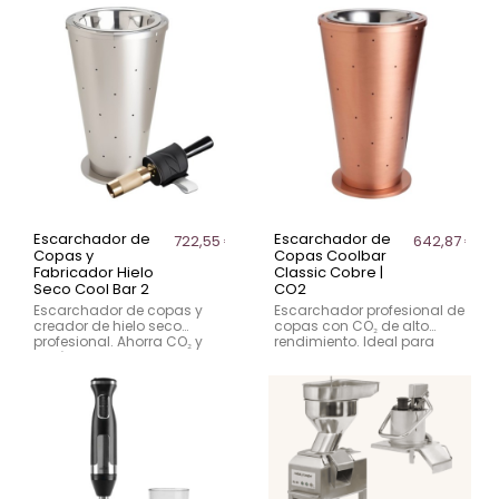
buffets y autoservicio.
bares, restaurantes y
cafeterías.
Escarchador de
Escarchador de
722,55 €
642,87 €
Copas y
Copas Coolbar
Fabricador Hielo
Classic Cobre |
Seco Cool Bar 2
CO2
Escarchador de copas y
Escarchador profesional de
creador de hielo seco
copas con CO₂ de alto
profesional. Ahorra CO₂ y
rendimiento. Ideal para
enfría con impacto. Ideal
bares, discotecas y eventos
para bares, coctelerías y
sin acceso a
eventos premium.
congeladores.