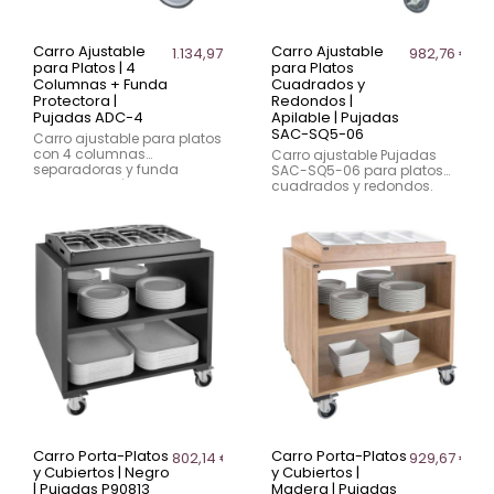
Carro Ajustable
Carro Ajustable
1.134,97 €
982,76 €
para Platos | 4
para Platos
Columnas + Funda
Cuadrados y
Protectora |
Redondos |
Pujadas ADC-4
Apilable | Pujadas
SAC-SQ5-06
Carro ajustable para platos
con 4 columnas
Carro ajustable Pujadas
separadoras y funda
SAC-SQ5-06 para platos
protectora. Fácil ajuste
cuadrados y redondos.
superior, ideal para
Incluye columnas
hostelería, restauración y
separadoras y funda
colectividades.
protectora. Diseño apilable
y funcional.
Carro Porta-Platos
Carro Porta-Platos
802,14 €
929,67 €
y Cubiertos | Negro
y Cubiertos |
| Pujadas P90813
Madera | Pujadas