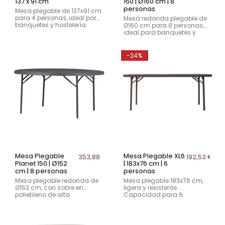
137 x 91 cm
160 | Ø160 cm | 8
personas
Mesa plegable de 137x91 cm
para 4 personas, ideal para
Mesa redonda plegable de
banquetes y hostelería.
Ø160 cm para 8 personas,
Fabricada en polietileno de
ideal para banquetes y
alta densidad y acero
eventos. Fabricada en
pintado.
polietileno de alta
densidad y acero pintado.
-24%
Mesa Plegable
Mesa Plegable XL6
353,88 €
192,53 €
Planet 150 | Ø152
| 183x76 cm | 6
cm | 8 personas
personas
Mesa plegable redonda de
Mesa plegable 183x76 cm,
Ø152 cm, con sobre en
ligera y resistente.
polietileno de alta
Capacidad para 6
densidad y estructura de
personas, fabricada en
acero. Capacidad para 8
polietileno de alta
comensales, ideal para
densidad y acero. Ideal
eventos y hostelería.
para eventos y