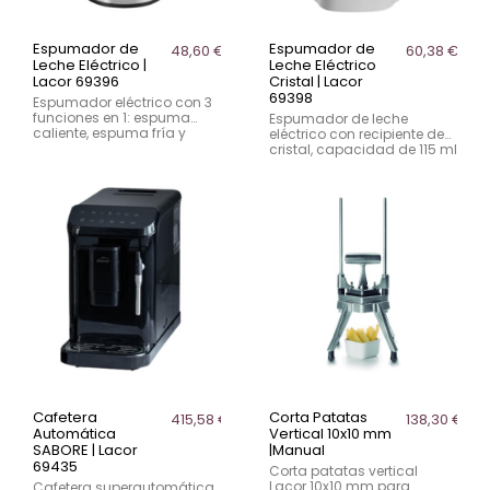
Espumador de
Espumador de
48,60 €
60,38 €
Leche Eléctrico |
Leche Eléctrico
Lacor 69396
Cristal | Lacor
69398
Espumador eléctrico con 3
funciones en 1: espuma
Espumador de leche
caliente, espuma fría y
eléctrico con recipiente de
calentamiento de leche.
cristal, capacidad de 115 ml
Capacidad de 115 ml para
para espumas y 250 ml
espumas y 240 ml para
para calentamiento.
leche.
Tecnología magnética y
base rotativa.
Cafetera
Corta Patatas
415,58 €
138,30 €
Automática
Vertical 10x10 mm
SABORE | Lacor
|Manual
69435
Corta patatas vertical
Lacor 10x10 mm para
Cafetera superautomática