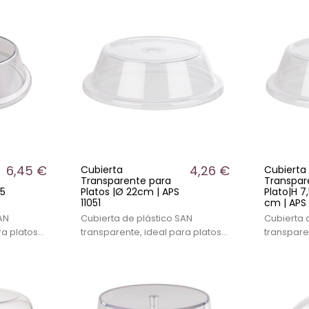
6,45 €
4,26 €
Cubierta
Cubierta
Transparente para
Transpar
,5
Platos |Ø 22cm | APS
Plato|H 
11051
cm | APS 
AN
Cubierta de plástico SAN
Cubierta 
ra platos
transparente, ideal para platos
transpare
stelería,
de postre y otros tamaños en
platos en 
s tamaños.
buffets y hostelería.