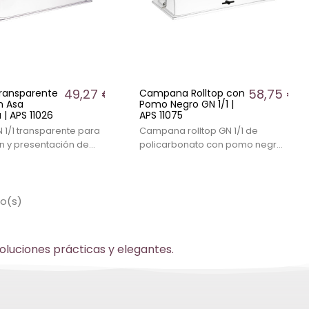
49,27 €
58,75 €
ransparente
Campana Rolltop con
n Asa
Pomo Negro GN 1/1 |
| APS 11026
APS 11075
 1/1 transparente para
Campana rolltop GN 1/1 de
n y presentación de
policarbonato con pomo negro,
. Diseñada para uso
apertura de 90°, ideal para
l en buffet y
mantener frescura en bufés y
.
eventos. Dimensiones: 53 x 32,5 x
19 cm. Ideal para proteger los
lo(s)
alimentos expuestos al público.
Permite ver el contenido. Altura
de 19 cm. No contiene base.
oluciones prácticas y elegantes.
Medidas 53 x 32,5 cm.