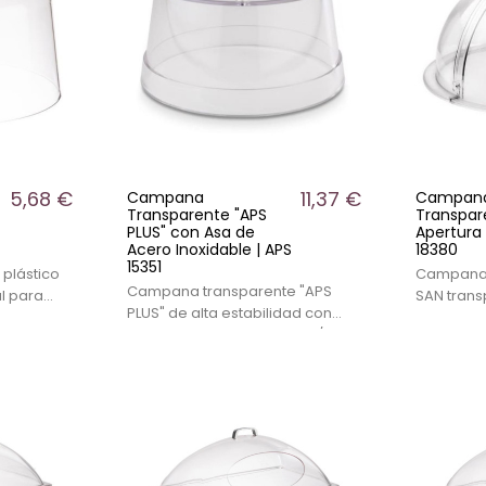
5,68 €
11,37 €
Campana
Campana
Transparente "APS
Transpar
PLUS" con Asa de
Apertura 
Acero Inoxidable | APS
18380
15351
plástico
Campana a
Campana transparente "APS
l para
SAN trans
PLUS" de alta estabilidad con
ción en
calidad c
asa de acero inoxidable 18/10,
ideal para
ideal para hostelería.