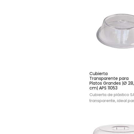
de hostelería.
Cubierta
Transparente para
Platos Grandes |Ø 28
cm| APS 11053
Cubierta de plástico S
transparente, ideal pa
grandes en buffets y ho
adaptada a diferente