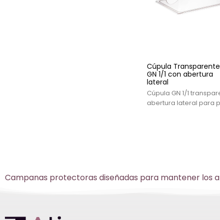
Cúpula Transparente
GN 1/1 con abertura
lateral
Cúpula GN 1/1 transpar
abertura lateral para 
y presentación en buffe
Diseñada para uso pro
en hostelería y servici
alimentos.
Campanas protectoras diseñadas para mantener los alime