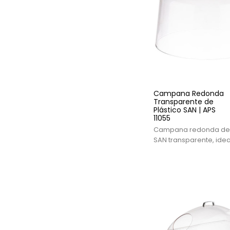
Campana Redonda
Transparente de
Plástico SAN | APS
11055
Campana redonda de 
SAN transparente, idea
presentación y protec
buffets y hostelería.