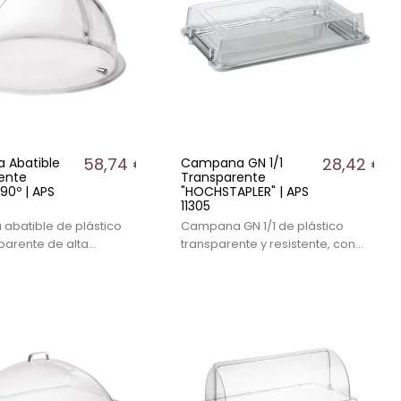
58,74 €
28,42 €
 Abatible
Campana GN 1/1
ente
Transparente
90º | APS
"HOCHSTAPLER" | APS
11305
batible de plástico
Campana GN 1/1 de plástico
parente de alta
transparente y resistente, con
on apertura de 90º,
fijación para evitar
 hostelería.
deslizamientos, ideal para
hostelería.