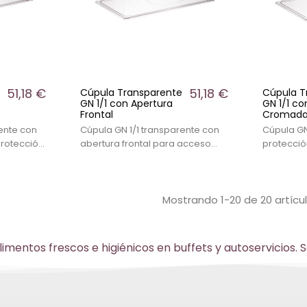
51,18 €
51,18 €
Cúpula Transparente
Cúpula T
GN 1/1 con Apertura
GN 1/1 co
Frontal
Cromada 
ente con
Cúpula GN 1/1 transparente con
Cúpula GN
protección
abertura frontal para acceso
protecció
t.
directo al alimento. Indicada
alimentos
fesional
para buffet y presentación
profesiona
o de
profesional en hostelería.
hostelería
Mostrando 1-20 de 20 artícu
ntos frescos e higiénicos en buffets y autoservicios. S