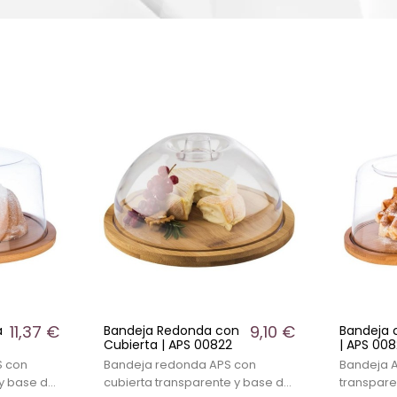
11,37 €
9,10 €
a
Bandeja Redonda con
Bandeja 
Cubierta | APS 00822
| APS 00
S con
Bandeja redonda APS con
Bandeja A
 y base de
cubierta transparente y base de
transpar