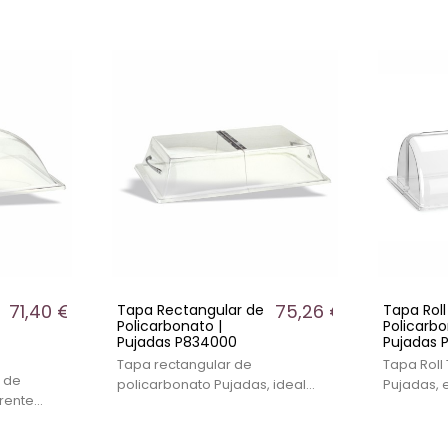
 humedad,
bambú repelente a la humedad,
repelente
ón de
ideal para presentación en
para pres
buffets.
en buffets
71,40 €
75,26 €
Tapa Rectangular de
Tapa Rol
Policarbonato |
Policarbo
Pujadas P834000
Pujadas 
Tapa rectangular de
Tapa Roll
 de
policarbonato Pujadas, ideal
Pujadas, 
rente
para protección de alimentos en
ideal par
oteger
buffets y presentación
alimentos
 entornos
profesional.