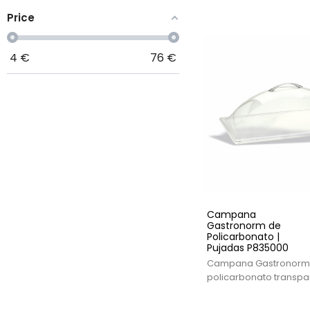
bambú repelente a la
ideal para presentaci
Price
alimentos en buffets.
4
€
76
€
Campana
Gastronorm de
Policarbonato |
Pujadas P835000
Campana Gastronorm
policarbonato transpa
Pujadas, ideal para pr
alimentos en buffets y