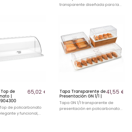
 a la humedad, ideal
transparente diseñada para la
entación de alimentos
presentación higiénica de
.
alimentos en buffet, catering y
mesas de servicio. Su base de
bambú impregnado en aceite
repele la humedad, mientras
que la cubierta protege el
contenido sin ocultarlo.
65,02 €
41,55 €
l Top de
Tapa Transparente de
nato |
Presentación GN 1/1 |
P904300
Tapa GN 1/1 transparente de
 Top de policarbonato
presentación en policarbonato,
elegante y funcional,
ideal para buffets y exhibición de
a la presentación de
alimentos. Bandeja inferior no
 en buffets.
incluida.