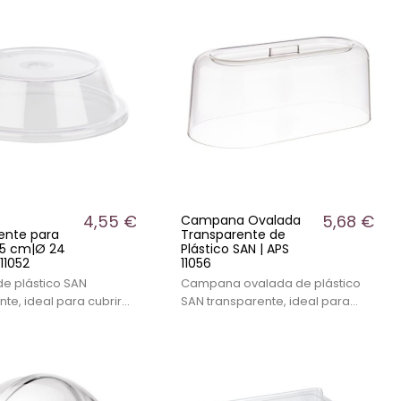
4,55 €
5,68 €
Campana Ovalada
ente para
Transparente de
7,5 cm|Ø 24
Plástico SAN | APS
11052
11056
de plástico SAN
Campana ovalada de plástico
nte, ideal para cubrir
SAN transparente, ideal para
buffets y hostelería.
presentación y protección de
alimentos en buffets y hostelería.