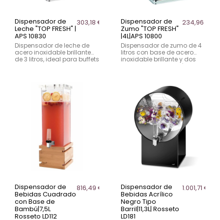
Dispensador de
Dispensador de
303,18 €
234,96 €
Leche "TOP FRESH" |
Zumo "TOP FRESH"
APS 10830
|4L|APS 10800
Dispensador de leche de
Dispensador de zumo de 4
acero inoxidable brillante
litros con base de acero
de 3 litros, ideal para buffets
inoxidable brillante y dos
y eventos. Incluye
acumuladores de frío. Ideal
acumulador de frío en la
para mantener la frescura.
base.
Dispensador de
Dispensador de
816,49 €
1.001,71 €
Bebidas Cuadrado
Bebidas Acrílico
con Base de
Negro Tipo
Bambú|7,5L
Barril|11,3L| Rosseto
Rosseto LD112
LD181