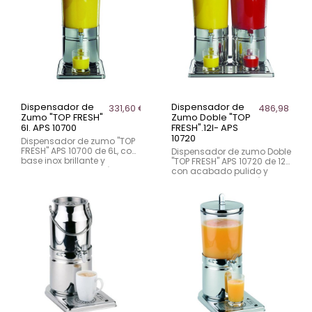
Dispensador de
Dispensador de
331,60 €
486,98 €
Zumo "TOP FRESH"
Zumo Doble "TOP
6l. APS 10700
FRESH".12l- APS
10720
Dispensador de zumo "TOP
FRESH" APS 10700 de 6L, con
Dispensador de zumo Doble
base inox brillante y
"TOP FRESH" APS 10720 de 12L,
acumuladores de frío. Ideal
con acabado pulido y
para hostelería.
acumuladores de frío. Ideal
para hostelería