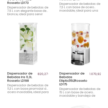
Rosseto LD173
Dispensador de bebidas de
7,5 L con base de acero
Dispensador de bebidas de
inoxidable, ideal para una
7,5 L con elegante base de
presentación elegante y
bronce, ideal para servir
funcional.
con estilo en eventos y
buffets.
Dispensador de
Dispensador de
820,27 €
1.070,92 €
Bebidas Iris 11,3L.
Bebidas
Rosseto LD198
Elliptic|15L|Rosseto
LD175
Dispensador de bebidas de
11,3 L con base piramidal de
Dispensador de bebidas de
acero inoxidable, ideal para
15 L con base de acero
un servicio atractivo y
inoxidable y bandeja de
eficiente.
goteo, ideal para un
servicio elegante.