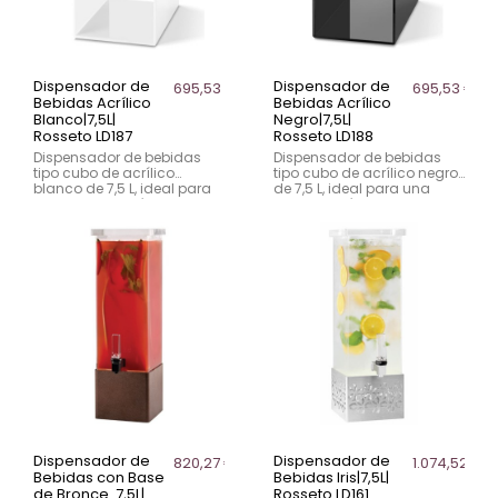
Dispensador de
Dispensador de
695,53 €
695,53 €
Bebidas Acrílico
Bebidas Acrílico
Blanco|7,5L|
Negro|7,5L|
Rosseto LD187
Rosseto LD188
Dispensador de bebidas
Dispensador de bebidas
tipo cubo de acrílico
tipo cubo de acrílico negro
blanco de 7,5 L, ideal para
de 7,5 L, ideal para una
una presentación elegante
presentación moderna en
en eventos.
eventos.
Dispensador de
Dispensador de
820,27 €
1.074,52 €
Bebidas con Base
Bebidas Iris|7,5L|
de Bronce. 7,5L|
Rosseto LD161