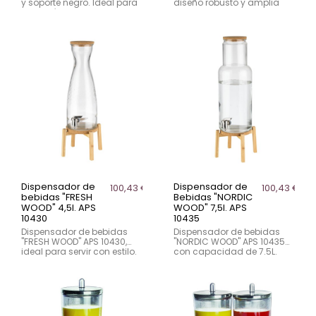
y soporte negro. Ideal para
diseño robusto y amplia
servir cómodamente en
abertura para ingredientes
eventos y buffets.
grandes. Ideal para
eventos y buffets.
Dispensador de
Dispensador de
100,43 €
100,43 €
bebidas "FRESH
Bebidas "NORDIC
WOOD" 4,5l. APS
WOOD" 7,5l. APS
10430
10435
Dispensador de bebidas
Dispensador de bebidas
"FRESH WOOD" APS 10430,
"NORDIC WOOD" APS 10435
ideal para servir con estilo.
con capacidad de 7.5L.
Capacidad de 4.5L y
Diseño elegante con grifo
diseño en cristal sólido con
de acero inoxidable y tapa
grifo de acero inoxidable.
de corcho.