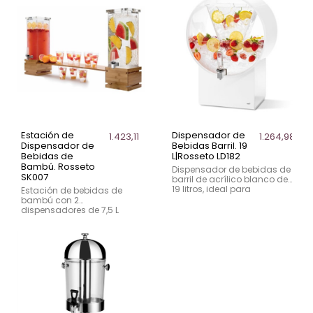
Estación de
Dispensador de
1.423,11 €
1.264,98 €
Dispensador de
Bebidas Barril. 19
Bebidas de
L|Rosseto LD182
Bambú. Rosseto
Dispensador de bebidas de
SK007
barril de acrílico blanco de
19 litros, ideal para
Estación de bebidas de
infusiones. Diseño moderno
bambú con 2
y grifo cristalizado.
dispensadores de 7,5 L
cada uno, ideal para un
servicio elegante y
funcional.