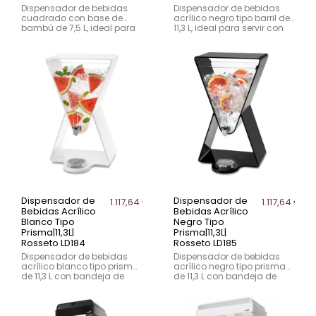
Dispensador de bebidas
Dispensador de bebidas
cuadrado con base de
acrílico negro tipo barril de
bambú de 7,5 L, ideal para
11,3 L, ideal para servir con
un servicio elegante y
estilo en eventos y buffets.
funcional.
Dispensador de
Dispensador de
1.117,64 €
1.117,64 €
Bebidas Acrílico
Bebidas Acrílico
Blanco Tipo
Negro Tipo
Prisma|11,3L|
Prisma|11,3L|
Rosseto LD184
Rosseto LD185
Dispensador de bebidas
Dispensador de bebidas
acrílico blanco tipo prisma
acrílico negro tipo prisma
de 11,3 L con bandeja de
de 11,3 L con bandeja de
goteo, ideal para servir con
goteo, ideal para servir con
estilo.
estilo.