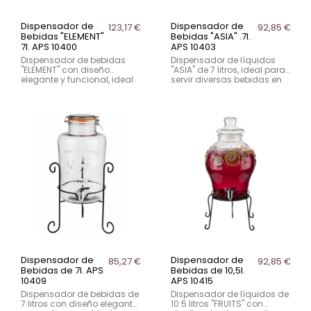
Dispensador de
Dispensador de
123,17 €
92,85 €
Bebidas "ELEMENT"
Bebidas "ASIA" .7l.
7l. APS 10400
APS 10403
Dispensador de bebidas
Dispensador de líquidos
"ELEMENT" con diseño
"ASIA" de 7 litros, ideal para
elegante y funcional, ideal
servir diversas bebidas en
para restaurantes y
eventos. Diseño elegante
eventos. Capacidad de 7
con soporte de madera.
litros.
Dispensador de
Dispensador de
85,27 €
92,85 €
Bebidas de 7l. APS
Bebidas de 10,5l.
10409
APS 10415
Dispensador de bebidas de
Dispensador de líquidos de
7 litros con diseño elegante
10.5 litros "FRUITS" con