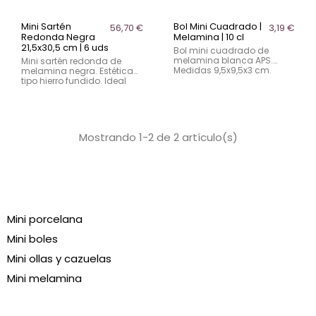
Mini Sartén
Bol Mini Cuadrado |
56,70 €
3,19 €
Redonda Negra
Melamina | 10 cl
21,5x30,5 cm | 6 uds
Bol mini cuadrado de
melamina blanca APS.
Mini sartén redonda de
Medidas 9,5x9,5x3 cm.
melamina negra. Estética
Capacidad 10 cl. Ligero,
tipo hierro fundido. Ideal
resistente e irrompible. Ideal
para tapas y
para hostelería profesional.
presentaciones. Caja de 6
unidades para hostelería.
Mostrando 1-2 de 2 artículo(s)
Mini porcelana
Mini boles
Mini ollas y cazuelas
Mini melamina