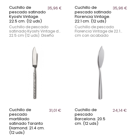
Cuchillo de
Cuchillo de
35,96 €
35,96 €
pescado satinado
pescado satinado
Kyoshi Vintage.
Florencia Vintage.
22.5 cm. (12 uds)
22.1 cm. (12 uds)
Cuchillo de pescado
Cuchillo de pescado
satinado Kyoshi Vintage de
Florencia Vintage de 22.1
22.5 cm (12 uds). Diseño
cm con acabado
elegante con mango en
satinado. Diseño elegante y
relieve de estilo panal de
funcional en acero
abeja. Fabricado en acero
inoxidable 18/0. Apto para
inoxidable 18/0 con
lavavajillas.
acabado satinado y apto
para lavavajillas.
Cuchillo de
Cuchillo de
31,01 €
24,14 €
pescado
pescado
martillado
Barcelona. 20.5
satinado Taranto
cm. (12 uds)
Diamond. 21.4 cm.
(12 uds)