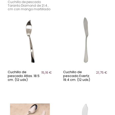
Cuchillo de pescado
Taranto Diamond de 21.4
cm con mango martillado
y acabado satinado.
Fabricado en acero
inoxidable 18/10, resistente y
apto para lavavajillas.
Cuchillo de
Cuchillo de
15,16 €
21,75 €
pescado Atlas. 18.5
pescado Evertz.
cm. (12 uds)
19.4 cm. (12 uds)