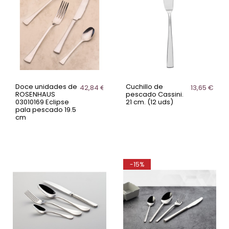
Doce unidades de
Cuchillo de
42,84 €
13,65 €
ROSENHAUS
pescado Cassini.
03010169 Eclipse
21 cm. (12 uds)
pala pescado 19.5
cm
-15%