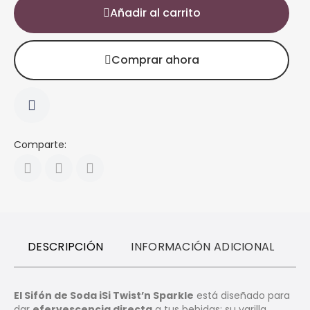
Añadir al carrito
Comprar ahora
Comparte:
DESCRIPCIÓN
INFORMACIÓN ADICIONAL
R
El Sifón de Soda iSi Twist’n Sparkle
está diseñado para
dar
efervescencia directa
a tus bebidas: su varilla