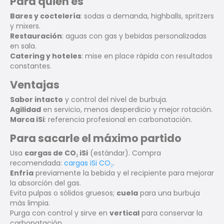
Para quién es
Bares y coctelería
: sodas a demanda, highballs, spritzers
y mixers.
Restauración
: aguas con gas y bebidas personalizadas
en sala.
Catering y hoteles
: mise en place rápida con resultados
constantes.
Ventajas
Sabor intacto
y control del nivel de burbuja.
Agilidad
en servicio, menos desperdicio y mejor rotación.
Marca iSi
: referencia profesional en carbonatación.
Para sacarle el máximo partido
Usa
cargas de CO₂ iSi
(estándar). Compra
recomendada:
cargas iSi CO₂
.
Enfría
previamente la bebida y el recipiente para mejorar
la absorción del gas.
Evita pulpas o sólidos gruesos;
cuela
para una burbuja
más limpia.
Purga con control y sirve en
vertical
para conservar la
carbonatación.