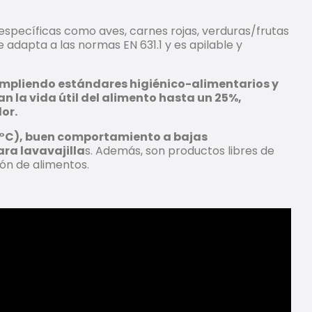
 específicas como aves, carnes rojas, verduras/frutas
adapta a las normas EN 631.1 y es apilable y
cumpliendo estándares higiénico-alimentarios y
 la vida útil del alimento hasta un 25%,
or.
(95°C), buen comportamiento a bajas
ara lavavajilla
s. Además, son productos libres de
ón de alimentos.