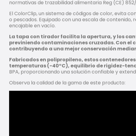
normativas de trazabilidad alimentaria Reg (CE) 852
El ColorClip, un sistema de códigos de color, evita 
o pescados. Equipado con una escala de contenido, r
encajable en vacío.
La tapa con tirador facilita la apertura, y los
previniendo contaminaciones cruzadas. Con el ci
contribuyendo a una mejor conservación mediante 
Fabricados en polipropileno, estos contenedores 
temperaturas (-40°C), equilibrio de rigidez-tena
BPA, proporcionando una solución confiable y extendi
Observa la calidad de la gama de este producto: