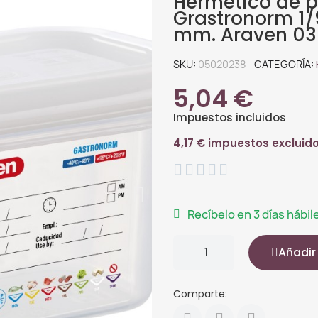
Hermético de p
Grastronorm 1/9
mm. Araven 030
SKU
05020238
CATEGORÍA
5,04 €
Impuestos incluidos
4,17 € impuestos excluid





Recíbelo en 3 días hábil
Añadir 
Comparte: