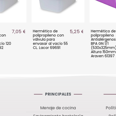
7,05 €
5,25 €
Hermético de
Hermético de
 con
polipropileno con
polipropileno
válvula para
Antialérgenos
cío 120
envasar al vacío 55
BPA GN 1/1
92
CL. Lacor 69691
(530x325mm
Altura 150mm.
Araven 61397
PRINCIPALES
Menaje de cocina
Polít