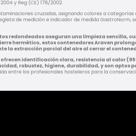
/2004 y Reg (CE) 178/2002.
contaminaciones cruzadas, asignando colores a categorías
egleta de medición e indicador de medida GastroNorm, se 
 cantos redondeados aseguran una limpieza sencilla, 
erre hermético, estos contenedores Araven prolongan
la extracción parcial del aire al cerrar el contened
ofrecen identificación clara, resistencia al calor 
cidad, robustez, higiene, durabilidad, y son aptos p
da entre los profesionales hosteleros para la conservaci