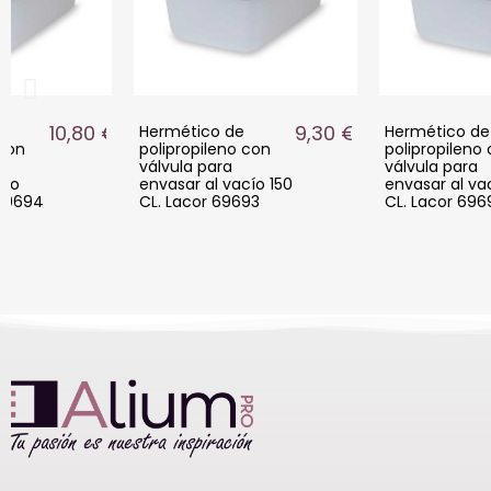
10,80 €
9,30 €
Hermético de
Hermético de
 con
polipropileno con
polipropileno
válvula para
válvula para
cío
envasar al vacío 150
envasar al va
 69694
CL. Lacor 69693
CL. Lacor 696