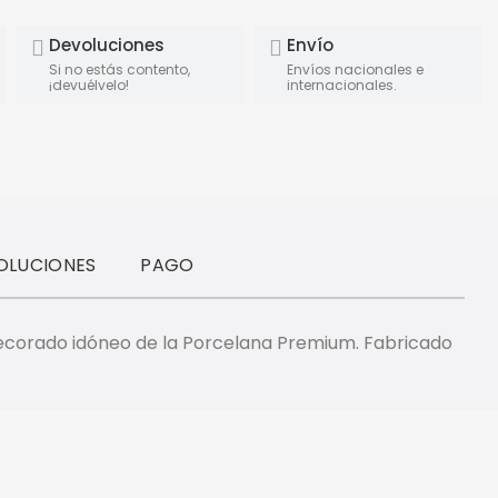
Devoluciones
Envío
Si no estás contento,
Envíos nacionales e
¡devuélvelo!
internacionales.
OLUCIONES
PAGO
l decorado idóneo de la Porcelana Premium. Fabricado