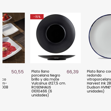
-15%
50,55 €
66,39 €
Plato llano
Plato llano c
porcelana Negro
redondo
anco
brillo y ala mate
vitroporcelan
 cm-
Vulcanus Ø27,5 cm.
Harvest Ink 2
40008
ROSENHAUS
Dudson HVINEV1
01010466 (6
unidades)
unidades)