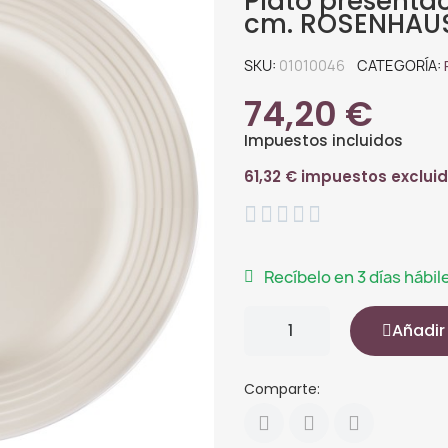
Plato presenta
cm. ROSENHAUS
SKU
01010046
CATEGORÍA
74,20 €
Impuestos incluidos
61,32 € impuestos exclui





Recíbelo en 3 días hábil
Añadir 
Comparte: