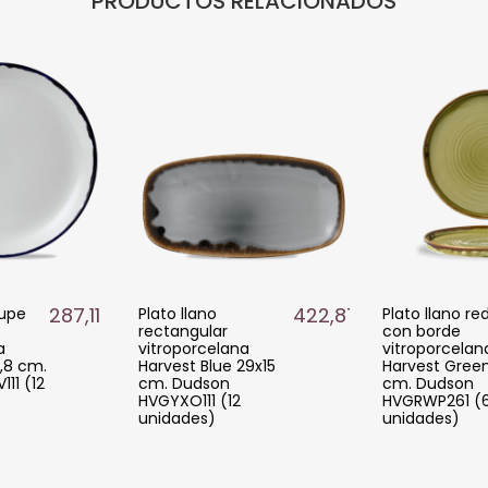
PRODUCTOS RELACIONADOS
287,11 €
422,87 €
oupe
Plato llano
Plato llano r
rectangular
con borde
a
vitroporcelana
vitroporcelan
8,8 cm.
Harvest Blue 29x15
Harvest Gree
11 (12
cm. Dudson
cm. Dudson
HVGYXO111 (12
HVGRWP261 (
unidades)
unidades)