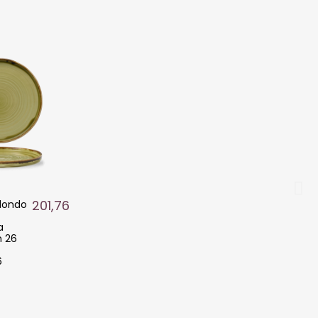
201,76 €
edondo
a
n 26
6