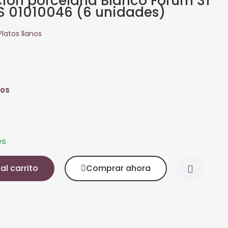
ción porcelana Blanco Forum 31
 01010046 (6 unidades)
Platos llanos
dos
es
al carrito
Comprar ahora