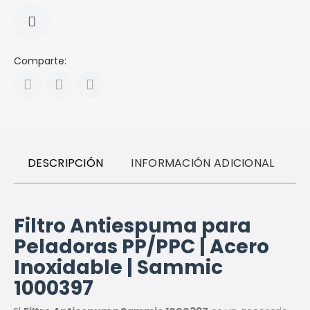
Comparte:
DESCRIPCIÓN
INFORMACIÓN ADICIONAL
R
Filtro Antiespuma para
Peladoras PP/PPC | Acero
Inoxidable | Sammic
1000397