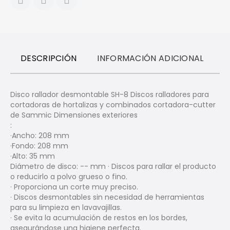
DESCRIPCIÓN
INFORMACIÓN ADICIONAL
R
Disco rallador desmontable SH-8 Discos ralladores para
cortadoras de hortalizas y combinados cortadora-cutter
de Sammic Dimensiones exteriores
:
·Ancho: 208 mm
·Fondo: 208 mm
·Alto: 35 mm
Diámetro de disco: -- mm · Discos para rallar el producto
o reducirlo a polvo grueso o fino.
· Proporciona un corte muy preciso.
· Discos desmontables sin necesidad de herramientas
para su limpieza en lavavajillas.
· Se evita la acumulación de restos en los bordes,
asegurándose una higiene perfecta.