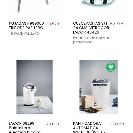
PUJADAS P999000
CUECEPASTAS S/T
39,52 €
52,73 €
TRIPODE PAELLERO
24 CMS. VITROCOR
LACOR 40426
TRIPODE PAELLERO
Producto de calidad
profesional
LACOR 69299
PANIFICADORA
29,63 €
109,95 €
Palomitera
AUTOMÁTICA
eléctrica blanca
WHITE DE (INCLUYE