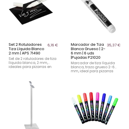
Set 2 Rotuladores
Marcador de Tiza
6,16 €
35,37 €
Tiza Líquida Blanco
Blanca Grueso | 2-
2 mm | APS 71490
6 mm | 6 uds
|Pujadas P21020
Set de 2 rotuladores de tiza
líquida blanca, 2 mm,
Marcador de tiza líquida
ideales para pizarras en
blanca, trazo grueso 2-6
hostelería. Escriben en
mm, ideal para pizarras
superficies no porosas y
profesionales en bares,
son fáciles de borrar.
restaurantes y cafeterías.