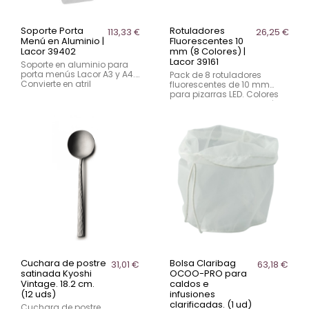
Soporte Porta
Rotuladores
113,33 €
26,25 €
Menú en Aluminio |
Fluorescentes 10
Lacor 39402
mm (8 Colores) |
Lacor 39161
Soporte en aluminio para
porta menús Lacor A3 y A4.
Pack de 8 rotuladores
Convierte en atril
fluorescentes de 10 mm
profesional. Estable,
para pizarras LED. Colores
resistente y apto para
vivos, trazado limpio y fácil
interior y exterior.
borrado. Uso profesional en
hostelería.
Cuchara de postre
Bolsa Claribag
31,01 €
63,18 €
satinada Kyoshi
OCOO-PRO para
Vintage. 18.2 cm.
caldos e
(12 uds)
infusiones
clarificadas. (1 ud)
Cuchara de postre