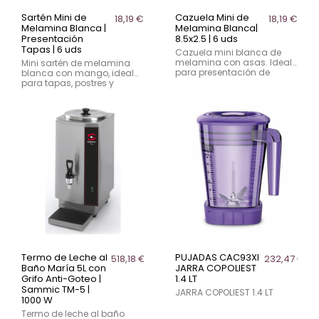
Sartén Mini de
Cazuela Mini de
18,19 €
18,19 €
Melamina Blanca |
Melamina Blanca|
Presentación
8.5x2.5 | 6 uds
Tapas | 6 uds
Cazuela mini blanca de
melamina con asas. Ideal
Mini sartén de melamina
para presentación de
blanca con mango, ideal
tapas en bares y
para tapas, postres y
restaurantes. Pack de 6
degustaciones en
unidades. Uso profesional.
hostelería. Ligera, resistente
y apilable.
Termo de Leche al
PUJADAS CAC93XI
518,18 €
232,47 €
Baño María 5L con
JARRA COPOLIEST
Grifo Anti-Goteo |
1.4 LT
Sammic TM-5 |
JARRA COPOLIEST 1.4 LT
1000 W
Termo de leche al baño