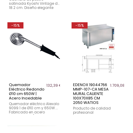
satinada Kyoshi Vintage de
18.2 cm. Diseño elegante
con mango en relieve y
acabado satinado.
Fabricada en acero
inoxidable 18/0 y apta para
-15%
-15%
lavavajillas.
Quemador
EDENOX 19044766
132,39 €
1.709,08 €
Eléctrico Redondo
MMP-107-CA MESA
Ø10 cm 650W |
MURAL CALIENTE
Acero Inoxidable
100X70X85 CM
2050 WATIOS
Quemador eléctrico Alexalo
9099.1 de Ø10 cm y 650W.
Producto de calidad
Fabricado en acero
profesional
inoxidable 18/10 de alta
resistencia, ideal para
cocina profesional.