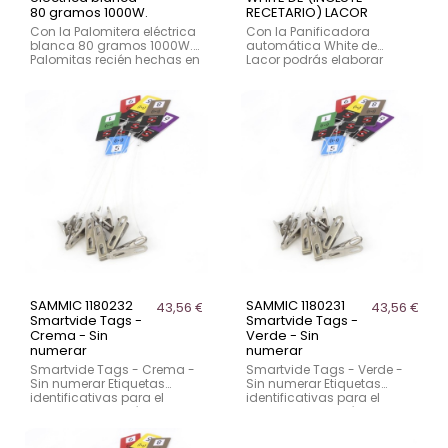
80 gramos 1000W.
RECETARIO) LACOR
Con la Palomitera eléctrica
Con la Panificadora
blanca 80 gramos 1000W.
automática White de
Palomitas recién hechas en
Lacor podrás elaborar
tan solo 3 minutos. Prepara
deliciosos panes de forma
palomitas saludables sin
fácil y práctica. Incluye
necesidad de utilizar
programas especiales
aceite gracias a su
para preparar pan sin
sistema de cocción por aire
gluten, pan de trigo o masa
caliente. Libre de BPA. Tapa
para pizza y recetario.
de Tritán.
SAMMIC 1180232
SAMMIC 1180231
43,56 €
43,56 €
Smartvide Tags -
Smartvide Tags -
Crema - Sin
Verde - Sin
numerar
numerar
Smartvide Tags - Crema -
Smartvide Tags - Verde -
Sin numerar Etiquetas
Sin numerar Etiquetas
identificativas para el
identificativas para el
sistema de gestión de
sistema de gestión de
tiempos SmartVide Track
tiempos SmartVide Track