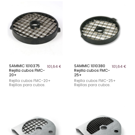
de 15 cl ofrece una
combinación perfecta de
elegancia visual y
resistencia técnica para
bares,...
SAMMIC 1010375
SAMMIC 1010380
101,64 €
101,64 €
Rejilla cubos FMC-
Rejilla cubos FMC-
20+
25+
Rejilla cubos FMC-20+
Rejilla cubos FMC-25+
Rejillas para cubos.
Rejillas para cubos.