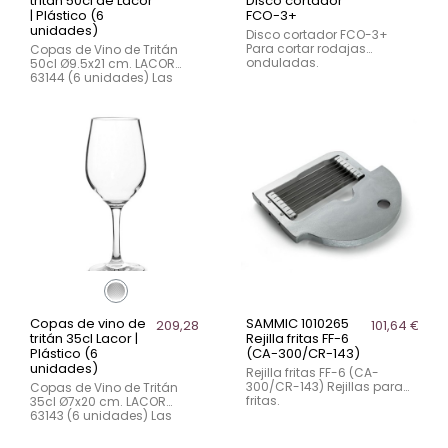
tritán 50cl de Lacor
Disco cortador
| Plástico (6
FCO-3+
unidades)
Disco cortador FCO-3+
Para cortar rodajas
Copas de Vino de Tritán
onduladas.
50cl Ø9.5x21 cm. LACOR
63144 (6 unidades) Las
copas de vino Lacor
combinan funcionalidad y
estilo, ideales para disfrutar
de vino tinto con un diseño
elegante y seguro...
Copas de vino de
SAMMIC 1010265
209,28 €
101,64 €
tritán 35cl Lacor |
Rejilla fritas FF-6
Plástico (6
(CA-300/CR-143)
unidades)
Rejilla fritas FF-6 (CA-
300/CR-143) Rejillas para
Copas de Vino de Tritán
fritas.
35cl Ø7x20 cm. LACOR
63143 (6 unidades) Las
copas de vino Lacor
combinan elegancia y