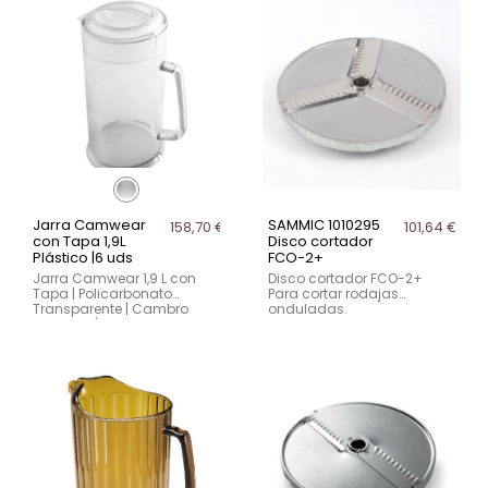
Jarra Camwear
SAMMIC 1010295
158,70 €
101,64 €
con Tapa 1,9L
Disco cortador
Plástico |6 uds
FCO-2+
Jarra Camwear 1,9 L con
Disco cortador FCO-2+
Tapa | Policarbonato
Para cortar rodajas
Transparente | Cambro
onduladas.
PC64CW | 6 uds La jarra
Cambro Camwear
PC64CW está diseñada
para un servicio profesional
eficiente, higiénico y seguro
...