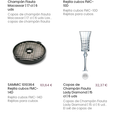
Champán Flauta
Rejilla cubos FMC-
Macassar | 17 cl | 6
10D
uds
Rejilla cubos FMC-10D
Rejillas para cubos.
Copas de champán flauta
Macassar | 17 cl | 6 uds Las
copas de champán flauta
Macassar de 17 cl
combinan elegancia y
funcionalidad para un
servicio profesional
impecable. Fabricadas en
Francia...
SAMMIC 1010364
Copas de
101,64 €
32,37 €
Rejilla cubos FMC-
Champán Flauta
14D
Lady Diamond | 15
cl | 6 uds
Rejilla cubos FMC-14D
Rejillas para cubos.
Copas de Champán Flauta
Lady Diamond | 15 cl | 6 uds
El set de copas de
champán Lady Diamond