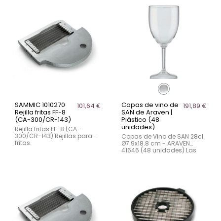
durabilidad, ideales para
quienes buscan
versatilidad y seguridad en
sus espacios de...
SAMMIC 1010270
Copas de vino de
101,64 €
191,89 €
Rejilla fritas FF-8
SAN de Araven |
(CA-300/CR-143)
Plástico (48
unidades)
Rejilla fritas FF-8 (CA-
300/CR-143) Rejillas para
Copas de Vino de SAN 28cl
fritas.
Ø7.9x18.8 cm - ARAVEN
41646 (48 unidades) Las
copas de vino de SAN de
Araven combinan
elegancia y resistencia,
ideales para eventos y
establecimientos que
requieren...