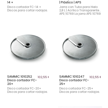
14 +
| Plástico | APS
Disco cortador FC-14 +
Jarra con Tubo para Hielo
Discos para cortar rodajas.
2,8 L | Acrílico Transparente |
APS 10769 La jarra APS 10769
está diseñada para
mantener zumos, aguas
aromatizadas o infusiones
frías a la temperatura ideal
sin...
SAMMIC 1010252
SAMMIC 1010247
102,55 €
102,55 €
Disco cortador FC-
Disco cortador FC-
20+
25+
Disco cortador FC-20+
Disco cortador FC-25+
Discos para cortar rodajas.
Discos para cortar rodajas.