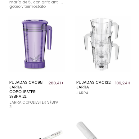
maría de 5L con grifo anti-
goteo y termostato
regulable. Ideal para
hostelería y cocina
profesional. Potencia de
1000 W.
PUJADAS CAC95I
PUJADAS CAC132
268,41 €
189,24 €
JARRA
JARRA
COPOLIESTER
JARRA
S/BPA 2L
JARRA COPOLIESTER S/BPA
2L