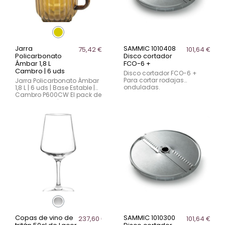
Jarra
SAMMIC 1010408
75,42 €
101,64 €
Policarbonato
Disco cortador
Ámbar 1,8 L
FCO-6 +
Cambro | 6 uds
Disco cortador FCO-6 +
Para cortar rodajas
Jarra Policarbonato Ámbar
onduladas.
1,8 L | 6 uds | Base Estable |
Cambro P600CW El pack de
6 jarras de plástico para
hostelería Cambro P600CW
está diseñado para el uso
intensivo en bares,
restaurantes,...
Copas de vino de
SAMMIC 1010300
237,60 €
101,64 €