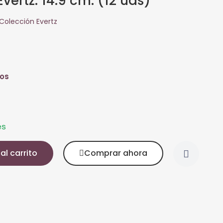
vertz. 14.9 cm. (12 uds)
Colección Evertz
dos
es
al carrito
Comprar ahora