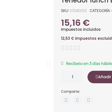
Tenedor lunch E
SKU
03080053
CATEGORÍA
15,16 €
Impuestos incluidos
12,53 € impuestos exclui





Recíbelo en 3 días hábil
Añadir 
Comparte: