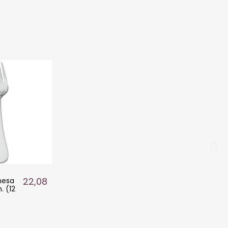
22,08 €
mesa
. (12