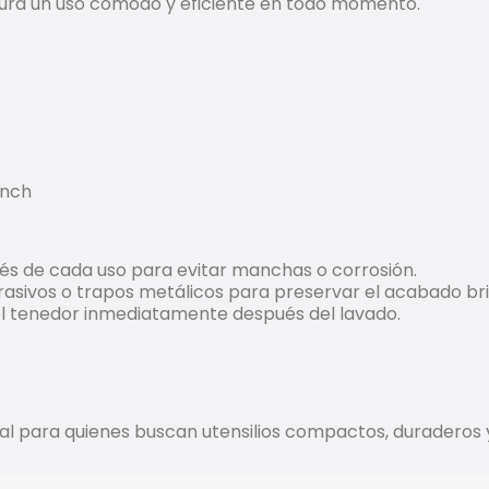
gura un uso cómodo y eficiente en todo momento.
unch
és de cada uso para evitar manchas o corrosión.
abrasivos o trapos metálicos para preservar el acabado bri
l tenedor inmediatamente después del lavado.
eal para quienes buscan utensilios compactos, duraderos