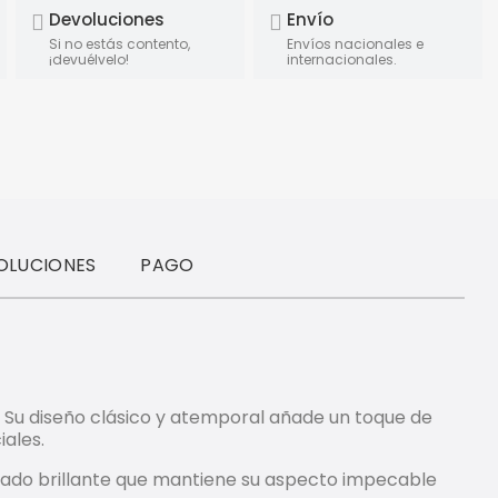
Devoluciones
Envío
Si no estás contento,
Envíos nacionales e
¡devuélvelo!
internacionales.
OLUCIONES
PAGO
h. Su diseño clásico y atemporal añade un toque de
iales.
cabado brillante que mantiene su aspecto impecable