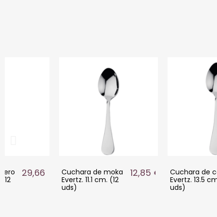
29,66 €
12,85 €
etero
Cuchara de moka
Cuchara de c
 (12
Evertz. 11.1 cm. (12
Evertz. 13.5 cm
uds)
uds)