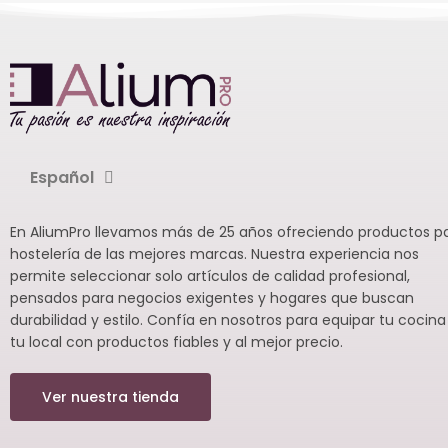
cuadrado y hexagonal (6 +
cocinas de
cocinas profes
6). Para uso y presentación
profesional.
Español
En AliumPro llevamos más de 25 años ofreciendo productos p
hostelería de las mejores marcas. Nuestra experiencia nos
permite seleccionar solo artículos de calidad profesional,
pensados para negocios exigentes y hogares que buscan
durabilidad y estilo. Confía en nosotros para equipar tu cocina
tu local con productos fiables y al mejor precio.
Ver nuestra tienda