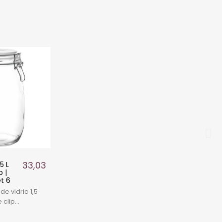
33,03 €
5 L
p |
t 6
de vidrio 1,5
e clip
fectos para
urtidos o