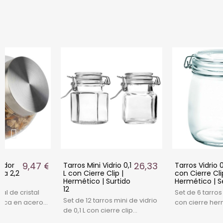
9,47 €
26,33 €
edor
Tarros Mini Vidrio 0,1
Tarros Vidrio 
ca 2,2
L con Cierre Clip |
con Cierre Cli
Hermético | Surtido
Hermético | S
12
al de cristal
Set de 6 tarros 
Set de 12 tarros mini de vidrio
osca en acero
con cierre her
de 0,1 L con cierre clip
al para
clip. Ideales 
hermético. Modelos surtidos
aroma de
encurtidos y 