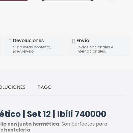
Devoluciones
Envío
Si no estás contento,
Envíos nacionales e
¡devuélvelo!
internacionales.
OLUCIONES
PAGO
co | Set 12 | Ibili 740000
 clip con junta hermética
. Son perfectos para
e hostelería
.