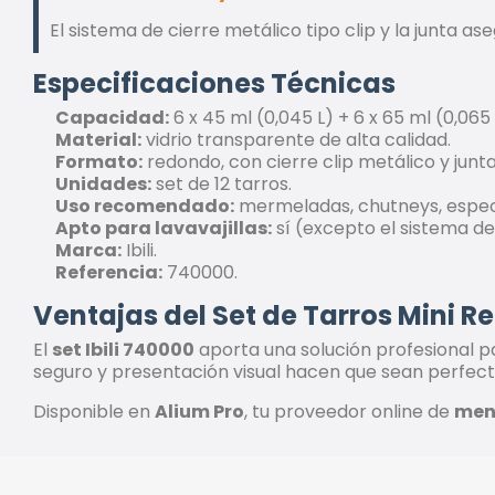
El sistema de cierre metálico tipo clip y la junta 
Especificaciones Técnicas
Capacidad:
6 x 45 ml (0,045 L) + 6 x 65 ml (0,065 
Material:
vidrio transparente de alta calidad.
Formato:
redondo, con cierre clip metálico y junt
Unidades:
set de 12 tarros.
Uso recomendado:
mermeladas, chutneys, espec
Apto para lavavajillas:
sí (excepto el sistema de
Marca:
Ibili.
Referencia:
740000.
Ventajas del Set de Tarros Mini R
El
set Ibili 740000
aporta una solución profesional 
seguro y presentación visual hacen que sean perfec
Disponible en
Alium Pro
, tu proveedor online de
mena