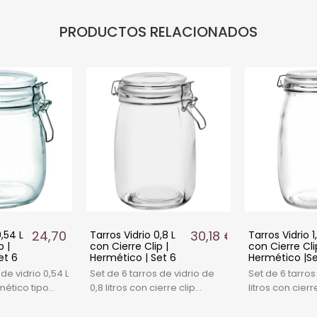
PRODUCTOS RELACIONADOS
24,70 €
30,18 €
0,54 L
Tarros Vidrio 0,8 L
Tarros Vidrio 1,
p |
con Cierre Clip |
con Cierre Cli
et 6
Hermético | Set 6
Hermético |Se
de vidrio 0,54 L
Set de 6 tarros de vidrio de
Set de 6 tarros 
mético tipo
0,8 litros con cierre clip
litros con cierr
para conservas,
hermético. Prácticos,
hermético. Per
almacenaje en
resistentes y seguros para
conservas, enc