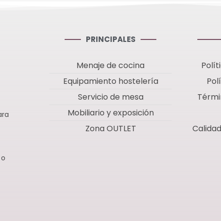
ionales.
conservas y almacenaje en
almacenamient
hostelería.
en hostelería.
PRINCIPALES
Menaje de cocina
Polít
Equipamiento hostelería
Pol
Servicio de mesa
Térmi
Mobiliario y exposición
ara
Zona OUTLET
Calida
 o