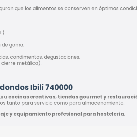
aseguran que los alimentos se conserven en óptimas condic
L).
a de goma.
ias, condimentos, degustaciones.
 cierre metálico).
edondos Ibili 740000
para
cocinas creativas, tiendas gourmet y restauraci
tos tanto para servicio como para almacenamiento.
je y equipamiento profesional para hostelería
.