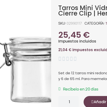
Tarros Mini Vi
Cierre Clip | He
SKU
02990117
CATEGORÍA
25,45 €
Impuestos incluidos
21,04 € impuestos exclui





Set de 12 tarros mini redon
y 6 de 65 ml. Para mermela
Recíbelo en 20 días
Añadir 