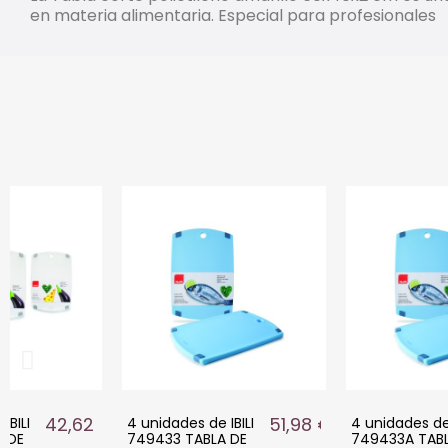
en materia alimentaria. Especial para profesionales
42,62 €
51,98 €
IBILI
4 unidades de IBILI
4 unidades de 
 DE
749433 TABLA DE
749433A TABL