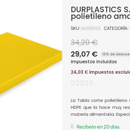
DURPLASTICS S.
polietileno am
SKU
04030103
CATEGORÍA
34,20 €
29,07 €
15% de descue
Impuestos incluidos
24,03 € impuestos exclui





La Tabla corte polietileno
HDPE que la hace muy res
materia alimentaria. Especi
Recíbelo en 20 días