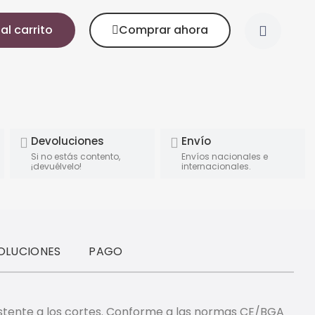
al carrito
Comprar ahora
Devoluciones
Envío
Si no estás contento,
Envíos nacionales e
¡devuélvelo!
internacionales.
OLUCIONES
PAGO
sistente a los cortes. Conforme a las normas CE/BGA