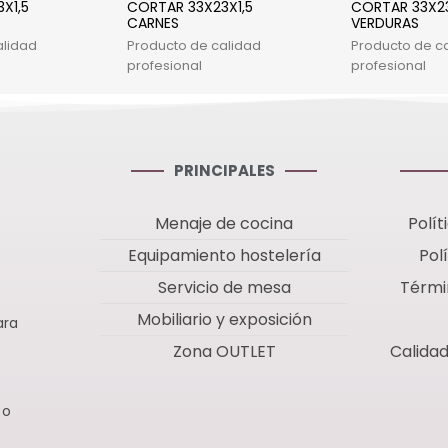
X1,5
CORTAR 33X23X1,5
CORTAR 33X23
CARNES
VERDURAS
alidad
Producto de calidad
Producto de c
profesional
profesional
PRINCIPALES
Menaje de cocina
Polít
Equipamiento hostelería
Pol
Servicio de mesa
Térmi
Mobiliario y exposición
ara
Zona OUTLET
Calida
 o