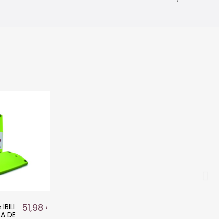
51,98 €
IBILI
A DE