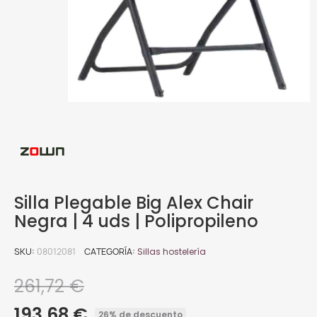
Silla Plegable Big Alex Chair
Negra | 4 uds | Polipropileno
SKU
08012081
CATEGORÍA
Sillas hostelería
261,72 €
193,68 €
26% de descuento