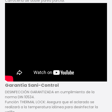
Carrocería de doble pared parcial.
Garantía Sani-Control
DESINFECCIÓN GARANTIZADA en cumplimiento de la
norma DIN 10534.
Función THERMAL LOCK: Asegura que el aclarado se
realizará a la temperatura idónea para desinfectar la