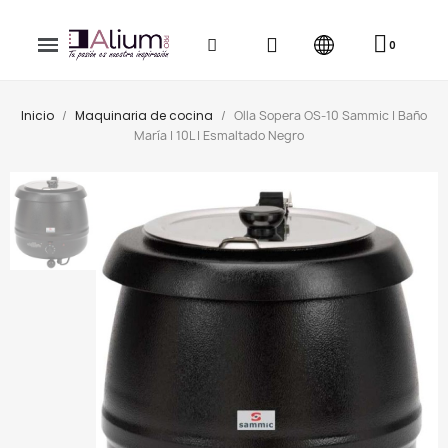
Inicio
Maquinaria de cocina
Olla Sopera OS-10 Sammic | Baño
María | 10L | Esmaltado Negro