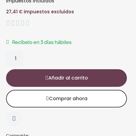
Impuestos incluidos
27,41 € impuestos excluidos





Recíbelo en 3 días hábiles
Añadir al carrito
Comprar ahora
Comparte: