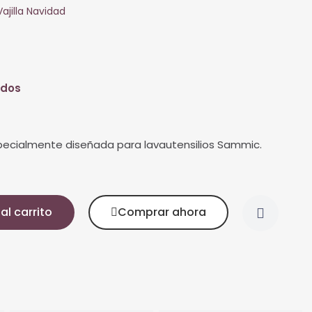
Vajilla Navidad
idos
specialmente diseñada para lavautensilios Sammic.
al carrito
Comprar ahora