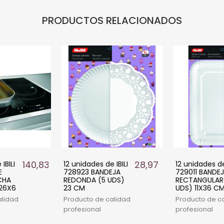
PRODUCTOS RELACIONADOS
140,83 €
28,97 €
IBILI
12 unidades de IBILI
12 unidades de 
E
728923 BANDEJA
729011 BANDE
CHA
REDONDA (5 UDS)
RECTANGULAR
26X6
23 CM
UDS) 11X36 C
alidad
Producto de calidad
Producto de c
profesional
profesional