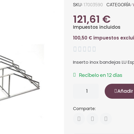
SKU
17003590
CATEGORÍA
121,61 €
Impuestos incluidos
100,50 € impuestos exclu





Inserto inox bandejas LU E
Recíbelo en 12 días
Añadir 
Comparte: