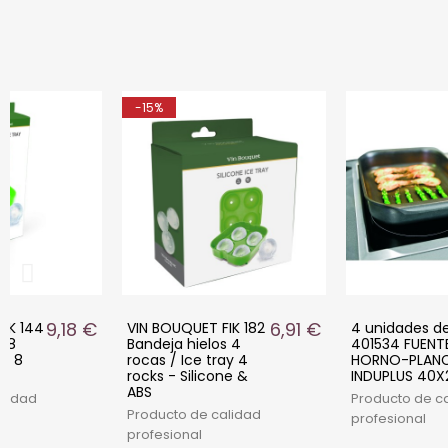
-15%
9,18 €
6,91 €
IK 144
VIN BOUQUET FIK 182
4 unidades de 
s 8
Bandeja hielos 4
401534 FUENT
ay 8
rocas / Ice tray 4
HORNO-PLAN
rocks - Silicone &
INDUPLUS 40X
ABS
alidad
Producto de c
Producto de calidad
profesional
profesional