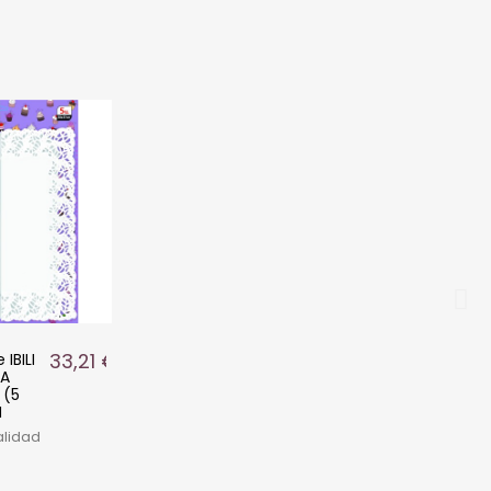
33,21 €
IBILI
JA
 (5
M
alidad