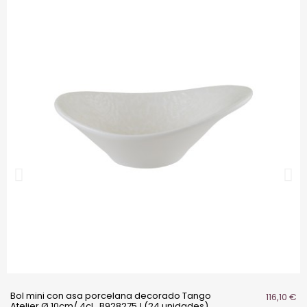
Bol mini con asa porcelana decorado Tango
116,10 €
Atelier Ø 10cm/ 4cl . B928275J (24 unidades)