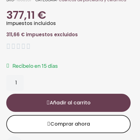
377,11 €
Impuestos incluidos
311,66 € impuestos excluidos





Recíbelo en 15 días
Añadir al carrito
Comprar ahora