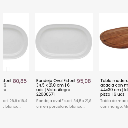
80,85 €
95,08 €
storil
Bandeja Oval Estoril
Tabla mader
 | 6
34,5 x 21,8 cm | 6
acacia con 
egre
uds | Vista Alegre
44x30 cm | Id
22000571
pizza | 6 uds
oril 28,8 x 18,4
Bandeja oval Estoril 34,5 x 21,8
Tabla de made
na blanca
cm en porcelana blanca
con mango. M
egante,
profesional. Pack 6 uds Vista
cm. Ideal para 
ilable. Pack 6
Alegre. Alta resistencia y
tablas y racio
e. Hostelería.
elegancia. Ideal hostelería.
unidades para 