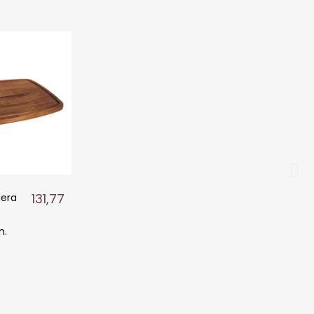
131,77 €
era
m.