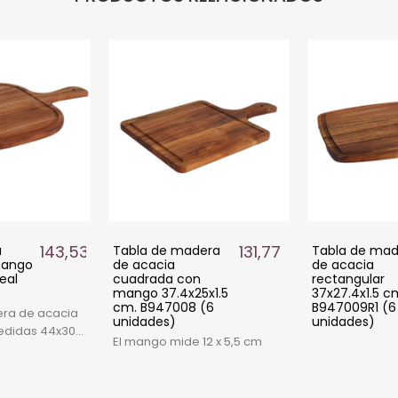
143,53 €
131,77 €
a
Tabla de madera
Tabla de mad
mango
de acacia
de acacia
eal
cuadrada con
rectangular
mango 37.4x25x1.5
37x27.4x1.5 c
cm. B947008 (6
B947009R1 (6
ra de acacia
unidades)
unidades)
edidas 44x30
El mango mide 12 x 5,5 cm
servir pizza,
nes. Pack de 6
hostelería.