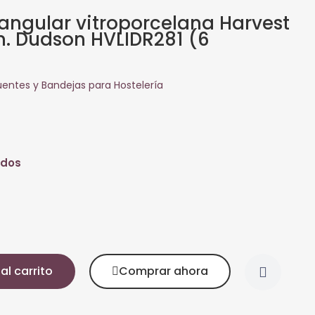
tangular vitroporcelana Harvest
m. Dudson HVLIDR281 (6
uentes y Bandejas para Hostelería
idos
al carrito
Comprar ahora