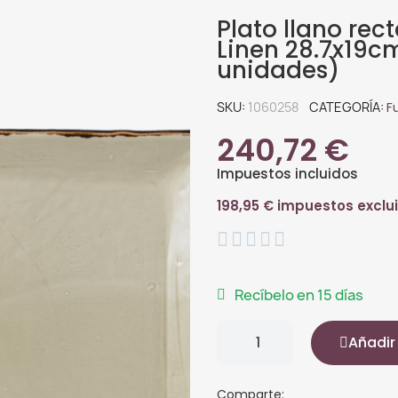
Plato llano rec
Linen 28.7x19c
unidades)
SKU
1060258
CATEGORÍA
F
240,72 €
Impuestos incluidos
198,95 € impuestos exclu





Recíbelo en 15 días
Añadir 
Comparte: