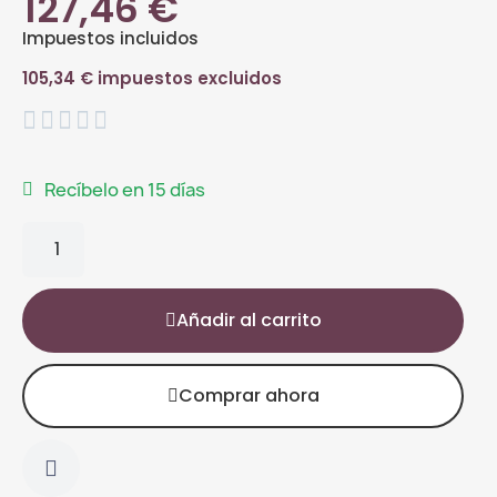
127,46 €
Impuestos incluidos
105,34 € impuestos excluidos





Recíbelo en 15 días
Añadir al carrito
Comprar ahora