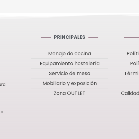
ofesional para
ck de 6
PRINCIPALES
Menaje de cocina
Polít
Equipamiento hostelería
Pol
Servicio de mesa
Térmi
Mobiliario y exposición
ara
Zona OUTLET
Calida
 o