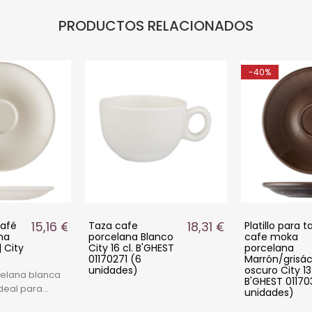
PRODUCTOS RELACIONADOS
-40%
15,16 €
18,31 €
Café
Taza cafe
Platillo para 
na
porcelana Blanco
cafe moka
 City
City 16 cl. B'GHEST
porcelana
01170271 (6
Marrón/grisá
unidades)
oscuro City 1
rcelana blanca
B'GHEST 01170
ideal para
unidades)
. Diseño