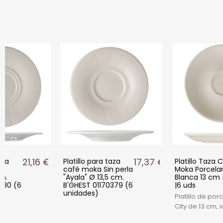
21,16 €
17,37 €
aza
Platillo para taza
Platillo Taza 
café moka Sin perla
Moka Porcela
cm.
"Ayala" Ø 13,5 cm.
Blanca 13 cm |
380 (6
B'GHEST 01170379 (6
|6 uds
unidades)
Platillo de po
City de 13 cm, 
tazas de moka