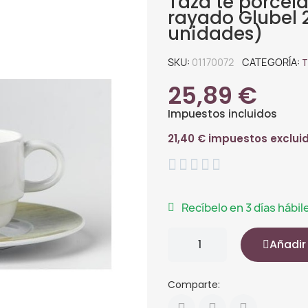
Taza té porcela
rayado Glubel 2
unidades)
SKU
01170072
CATEGORÍA
T
25,89 €
Impuestos incluidos
21,40 € impuestos exclui





Recíbelo en 3 días hábil
Añadir 
Comparte: