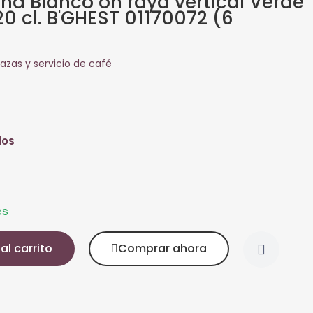
na Blanco on raya vertical Verde
0 cl. B'GHEST 01170072 (6
azas y servicio de café
dos
es
al carrito
Comprar ahora