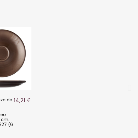
14,21 €
taza de
ceo
3 cm.
327 (6