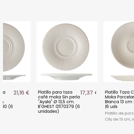
21,16 €
17,37 €
aza
Platillo para taza
Platillo Taza 
café moka Sin perla
Moka Porcela
cm.
"Ayala" Ø 13,5 cm.
Blanca 13 cm |
380 (6
B'GHEST 01170379 (6
|6 uds
unidades)
Platillo de po
City de 13 cm, 
tazas de moka
compacto y pr