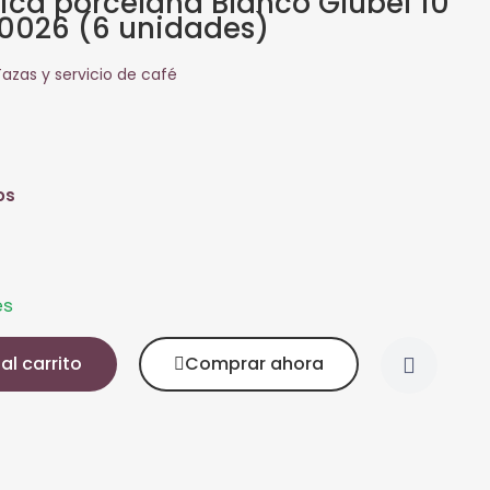
ca porcelana Blanco Glubel 10
170026 (6 unidades)
Tazas y servicio de café
os
es
al carrito
Comprar ahora