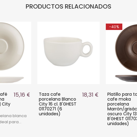
PRODUCTOS RELACIONADOS
-40%
15,16 €
18,31 €
Café
Taza cafe
Platillo para 
na
porcelana Blanco
cafe moka
 City
City 16 cl. B'GHEST
porcelana
01170271 (6
Marrón/grisá
unidades)
oscuro City 1
rcelana blanca
B'GHEST 01170
ideal para
unidades)
. Diseño
ofesional para