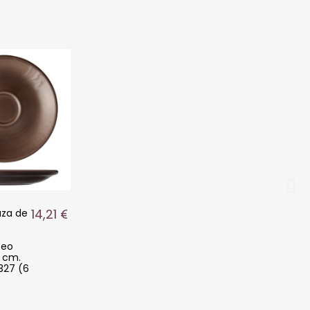
14,21 €
taza de
ceo
3 cm.
327 (6