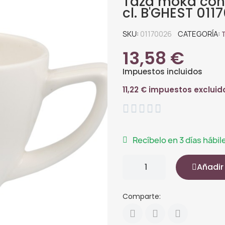
Taza moka cóni
cl. B'GHEST 01
SKU
01170026
CATEGORÍA
13,58 €
Impuestos incluidos
11,22 € impuestos excluid





Recíbelo en 3 días hábil
Añadir 
Comparte: