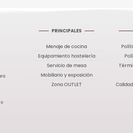
ck de 6
PRINCIPALES
Menaje de cocina
Polít
Equipamiento hostelería
Pol
Servicio de mesa
Térmi
Mobiliario y exposición
ara
Zona OUTLET
Calida
 o