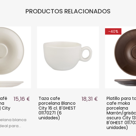
PRODUCTOS RELACIONADOS
-40%
18,31 €
14,21 €
fe
Platillo para taza de
na Blanco
cafe moka
l. B'GHEST
porcelana
 (6
Marrón/grisáceo
s)
oscuro City 13 cm.
B'GHEST 01170327 (6
unidades)