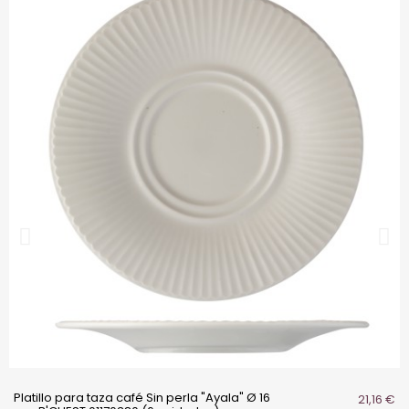
Platillo para taza café Sin perla "Ayala" Ø 16
21,16 €