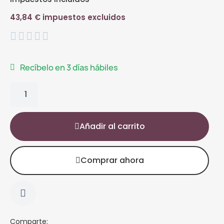
43,84 € impuestos excluidos





Recíbelo en 3 días hábiles
Añadir al carrito
Comprar ahora
Comparte: