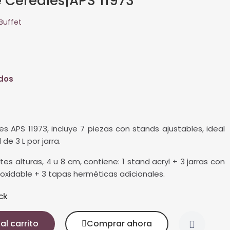
 Cereales|APS 11973
Buffet
idos
s APS 11973, incluye 7 piezas con stands ajustables, ideal
de 3 L por jarra.
tes alturas, 4 u 8 cm, contiene: 1 stand acryl + 3 jarras con
oxidable + 3 tapas herméticas adicionales.
ck
al carrito
Comprar ahora