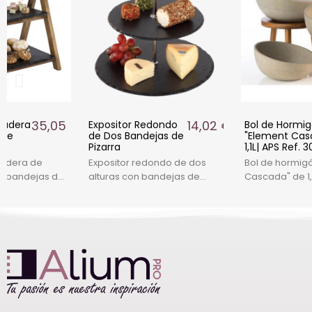
35,05 €
14,02 €
Madera
Expositor Redondo
Bol de Hormi
 de
de Dos Bandejas de
"Element Cas
58
Pizarra
1,1L| APS Ref. 
madera de
Expositor redondo de dos
Bol de hormig
s bandejas de
alturas con bandejas de
Cascada" de 1,
 3 piezas, ideal
pizarra natural. Ideal para
antirayaduras,
r alimentos
presentaciones elegantes en
presentaciones
ostelería.
hostelería. Dimensiones: ø20
Dimensiones: Ø
37x27x34 cm.
cm, ø25 cm, altura 24 cm.
10,5 cm.