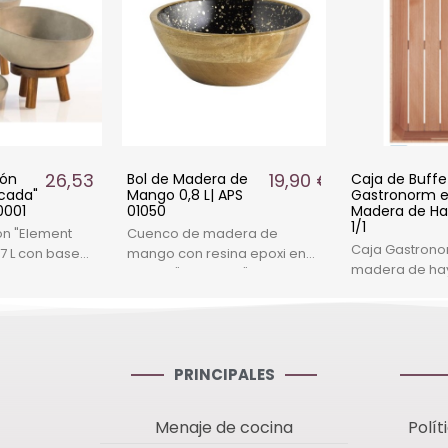
26,53 €
19,90 €
gón
Bol de Madera de
Caja de Buffe
cada"
Mango 0,8 L| APS
Gastronorm 
30001
01050
Madera de H
1/1
ón "Element
Cuenco de madera de
Caja Gastronor
7 L con base
mango con resina epoxi en
madera de hay
 ideal para
diseño "Starry Sky".
buffets y pres
 rústicas.
Dimensiones: 20 x 20 cm, 0.8 L
gastronómicas
 26 cm, altura
de capacidad.
53x32.5x10 cm.
PRINCIPALES
Menaje de cocina
Polít