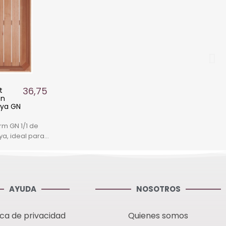
36,75 €
t
en
aya GN
m GN 1/1 de
a, ideal para
entaciones
. Medidas:
AYUDA
NOSOTROS
ica de privacidad
Quienes somos