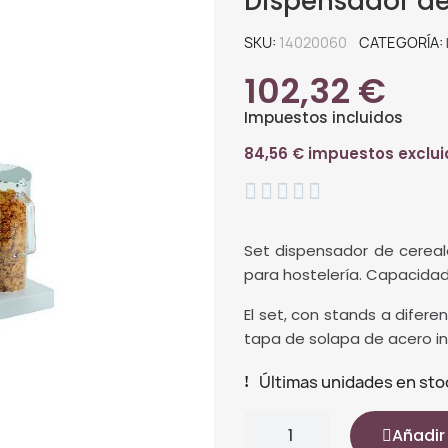
Dispensador de
SKU
14020060
CATEGORÍA
102,32 €
Impuestos incluidos
84,56 € impuestos exclu





Set dispensador de cereale
para hostelería. Capacidad 
El set, con stands a diferen
tapa de solapa de acero in
Últimas unidades en sto
Añadir 