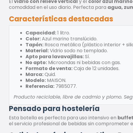
El
vidrio con relieve vertical
y el
color azul marino
comodidad en el uso diario. Perfecta para
agua, zum
Características destacadas
Capacidad:
1 litro.
Color:
Azul marino translúcido.
Tapón:
Rosca metálica (plástico interior + sil
Material:
Vidrio sodo no templado.
Apto para lavavajillas:
Sí.
No apto:
Microondas ni bebidas con gas.
Formato de venta:
Caja de 12 unidades.
Marca:
Quid.
Modelo:
MAISON.
Referencia:
7985077.
Producto reciclable, libre de cadmio y plomo. Segur
Pensado para hostelería
Esta botella es perfecta para uso intensivo en
buffet
el servicio profesional de bebidas sin comprometer el 