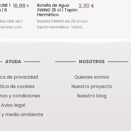
16,88 €
2,30 €
LINE 1
Botella de Agua
 | 6
SWING 25 cl | Tapón
Hermético
las LINE de 1
Botella SWING de 25 cl con
l morado con
tapón hermético. Vidrio
seño elegante
duradero, diseño moderno y
ra
funcional. Ideal para líquidos,
de la
salsas y bebidas frías.
AYUDA
NOSOTROS
ica de privacidad
Quienes somos
ítica de cookies
Nuestro proyecto
nos y condiciones
Nuestro blog
Aviso legal
d y medio ambiente