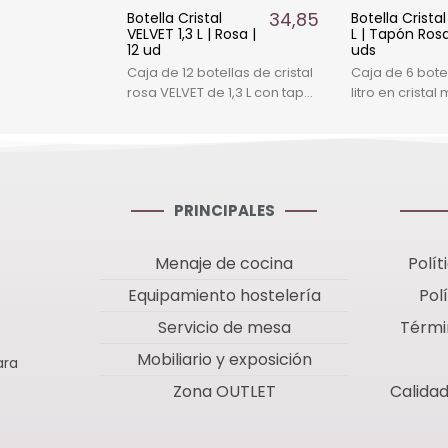
34,85 €
Botella Cristal
Botella Cristal 
VELVET 1,3 L | Rosa |
L | Tapón Rosa
12 ud
uds
Caja de 12 botellas de cristal
Caja de 6 botel
rosa VELVET de 1,3 L con tapón
litro en crista
de acero. Estética y
tapón rosa. Di
funcionalidad para
y funcional pa
hostelería profesional.
profesionales 
hostelería.
PRINCIPALES
Menaje de cocina
Polít
Equipamiento hostelería
Pol
Servicio de mesa
Térmi
Mobiliario y exposición
ara
Zona OUTLET
Calida