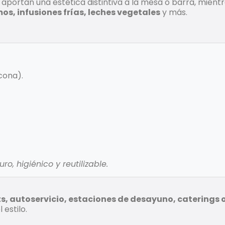
aportan una estética distintiva a la mesa o barra, mient
os, infusiones frías, leches vegetales
y más.
icona).
o, higiénico y reutilizable.
s, autoservicio, estaciones de desayuno, caterings 
estilo.