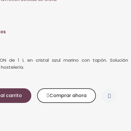
dos
ON de 1 L en cristal azul marino con tapón. Solución
 hostelería.
al carrito
Comprar ahora