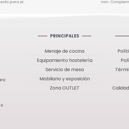
nto para el
mm. Compleme
mbi de la serie
triturador XM-2
loque motor
bloque motor
0V.
PRINCIPALES
Menaje de cocina
Polít
Equipamiento hostelería
Pol
Servicio de mesa
Térmi
Mobiliario y exposición
ara
Zona OUTLET
Calida
 o