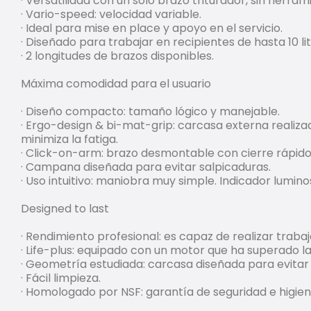
· Versatilidad con un solo brazo triturador, sin herra
· Vario-speed: velocidad variable.
· Ideal para mise en place y apoyo en el servicio.
· Diseñado para trabajar en recipientes de hasta 10 l
· 2 longitudes de brazos disponibles.
Máxima comodidad para el usuario
· Diseño compacto: tamaño lógico y manejable.
· Ergo-design & bi-mat-grip: carcasa externa realiza
minimiza la fatiga.
· Click-on-arm: brazo desmontable con cierre rápido
· Campana diseñada para evitar salpicaduras.
· Uso intuitivo: maniobra muy simple. Indicador lumi
Designed to last
· Rendimiento profesional: es capaz de realizar traba
· Life-plus: equipado con un motor que ha superado l
· Geometría estudiada: carcasa diseñada para evitar 
· Fácil limpieza.
· Homologado por NSF: garantía de seguridad e higien