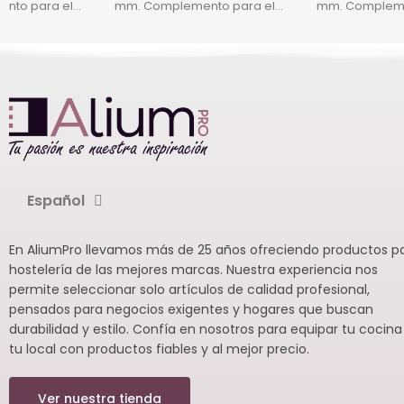
nto para el
mm. Complemento para el
mm. Compleme
mbi de la serie
triturador o combi de la serie
triturador o co
loque motor
30 o para el bloque motor
30 o para el b
0V.
MM-30 / MM-30V.
MM-30 / MM-3
Español
En AliumPro llevamos más de 25 años ofreciendo productos p
hostelería de las mejores marcas. Nuestra experiencia nos
permite seleccionar solo artículos de calidad profesional,
pensados para negocios exigentes y hogares que buscan
durabilidad y estilo. Confía en nosotros para equipar tu cocina
tu local con productos fiables y al mejor precio.
Ver nuestra tienda