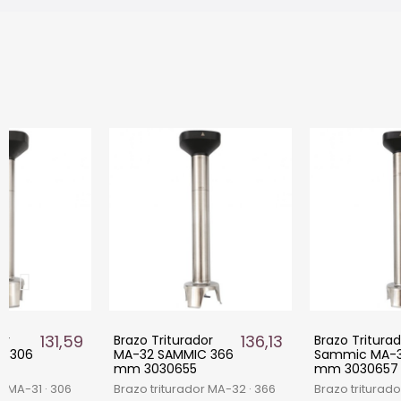
131,59 €
136,13 €
or
Brazo Triturador
Brazo Tritura
1 306
MA-32 SAMMIC 366
Sammic MA-3
mm 3030655
mm 3030657
r MA-31 · 306
Brazo triturador MA-32 · 366
Brazo triturad