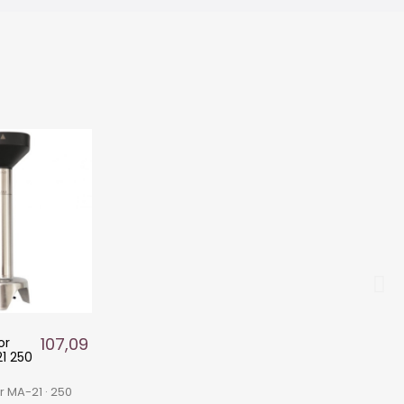
107,09 €
or
1 250
r MA-21 · 250