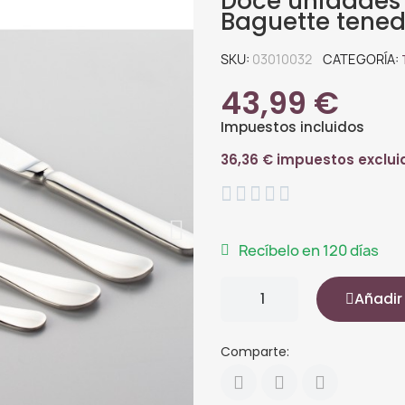
Doce unidades
Baguette tened
SKU
03010032
CATEGORÍA
43,99 €
Impuestos incluidos
36,36 € impuestos exclui





Recíbelo en 120 días
Añadir 
Comparte: