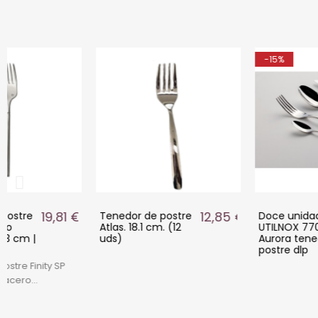
-15%
19,81 €
12,85 €
ostre
Tenedor de postre
Doce unidade
o
Atlas. 18.1 cm. (12
UTILNOX 7705
3 cm |
uds)
Aurora tened
postre dlp
tre Finity SP
acero
10 con diseño
stente. Ideal