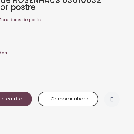
 de ROSENHAUS 03010032
or postre
Tenedores de postre
dos
al carrito
Comprar ahora