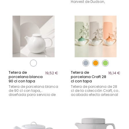
80 cl. Diseñada para
Harvest de Dudson,
servicio de café en
disponible en distintos
hostelería, combina
acabados decorativos.
funcionalidad, resistencia y
Diseñada para uso
un formato versátil para
intensivo en hostelería,
mesa.
combina resistencia, estilo
y servicio profesional. Pack
de 4 unidades.
Tetera de
Tetera de
19,52 €
16,14 €
porcelana blanca
porcelana Craft 28
90 cl con tapa
cl con tapa
Tetera de porcelana blanca
Tetera de porcelana de 28
de 90 cl con tapa,
cl de la colección Craft, con
diseñada para servicio de
acabado efecto artesanal
té en hostelería. Amplia
y disponible en colores
capacidad y diseño
verde, terracota y gris.
funcional para un servicio
Diseñada para un servicio
cómodo, eficiente y
de té con personalidad en
profesional en mesa.
hostelería. Venta por
unidad.