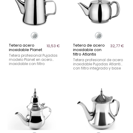
Tetera acero
Tetera de acero
10,53 €
32,77 €
inoxidable Planet
inoxidable con
filtro Atlantis
Tetera profesional Pujadas
modelo Planet en acero
Tetera profesional de acero
inoxidable con filtro
inoxidable Pujadas Atlantis
integrado. Disponible en
con filtro integrado y base
0,25L y 0,60L, ideal para
gruesa para calentamiento
servicio de té en hostelería.
uniforme. Ideal para
servicio de té en hostelería.