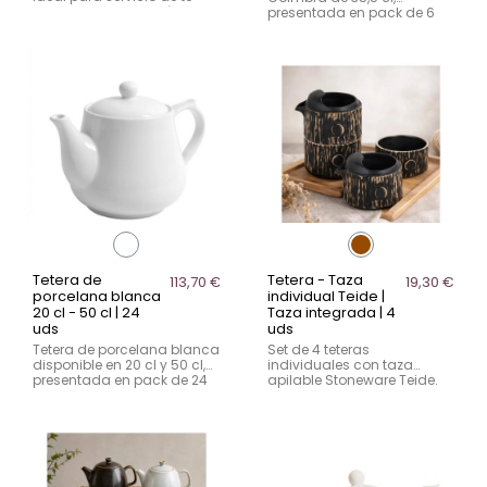
elegante en hostelería.
presentada en pack de 6
Pieza de Vista Alegre.
unidades. Ideal para
servicio de té en hostelería.
Tetera de
Tetera - Taza
113,70 €
19,30 €
porcelana blanca
individual Teide |
20 cl - 50 cl | 24
Taza integrada | 4
uds
uds
Tetera de porcelana blanca
Set de 4 teteras
disponible en 20 cl y 50 cl,
individuales con taza
presentada en pack de 24
apilable Stoneware Teide.
unidades. Ideal para
Diseño funcional y original
servicio de té en hostelería.
para servicio de té en
hostelería.