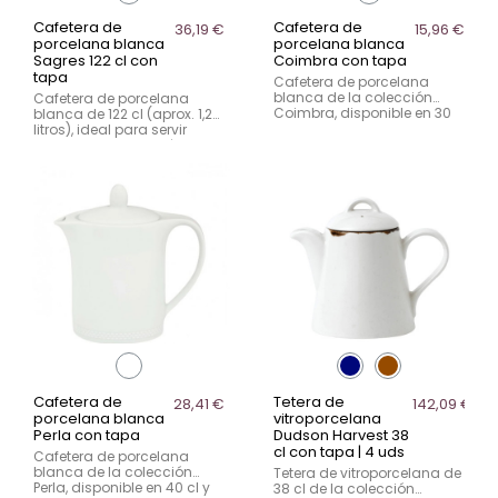
Cafetera de
Cafetera de
36,19 €
15,96 €
porcelana blanca
porcelana blanca
Sagres 122 cl con
Coimbra con tapa
tapa
Cafetera de porcelana
blanca de la colección
Cafetera de porcelana
Coimbra, disponible en 30
blanca de 122 cl (aprox. 1,2
cl y 60 cl. Diseñada para
litros), ideal para servir
servicio de café en
varias tazas de café en
hostelería, ofrece
hostelería. Diseñada para
resistencia, funcionalidad y
servicio en mesa y buffets,
una presentación limpia en
combina capacidad,
mesa.
resistencia y una
presentación elegante.
Cafetera de
Tetera de
28,41 €
142,09 €
porcelana blanca
vitroporcelana
Perla con tapa
Dudson Harvest 38
cl con tapa | 4 uds
Cafetera de porcelana
blanca de la colección
Tetera de vitroporcelana de
Perla, disponible en 40 cl y
38 cl de la colección