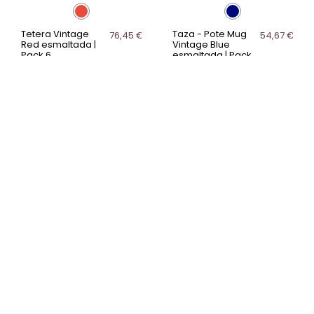
Tetera Vintage
Taza - Pote Mug
76,45 €
54,67 €
Red esmaltada |
Vintage Blue
Pack 6
esmaltada | Pack
12
Tetera Vintage Red de
acero esmaltado
Taza mug Vintage Blue de
vitrificado, resistente y con
acero esmaltado
diseño retro. Disponible en
vitrificado, resistente y
0,5L y 0,75L, ideal para
perfecta para café e
infusiones en hostelería.
infusiones en hostelería.
Diseño vintage con borde
azul.
Lechera Vintage
Tetera Vintage
95,07 €
77,13 €
Blue esmaltada 1L |
Bordeaux 0,5 L |
Pack 6
Acero Esmaltado |
6 uds
Lechera Vintage Blue de