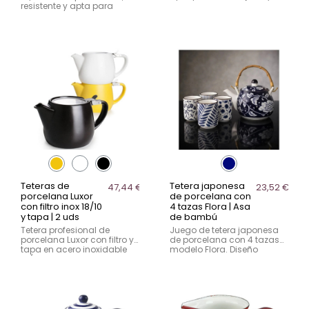
disponible en varias
resistente y apta para
capacidades para servicio
lavavajillas. Disponible en
de té en hostelería.
varias capacidades para
hostelería.
Teteras de
Tetera japonesa
47,44 €
23,52 €
porcelana Luxor
de porcelana con
con filtro inox 18/10
4 tazas Flora | Asa
y tapa | 2 uds
de bambú
Tetera profesional de
Juego de tetera japonesa
porcelana Luxor con filtro y
de porcelana con 4 tazas
tapa en acero inoxidable
modelo Flora. Diseño
18/10. Diseño apilable,
elegante con asa de
resistente y perfecta para
bambú, ideal para servicio
servicio intensivo en
de té en mesa con estilo
hostelería.
profesional.