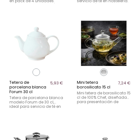
en pack de 4 unidades.
servicio de té en hostelería.
Ideal para servicio de té en
Diseño clásico, resistente y
hostelería con uso
funcional para uso diario
intensivo.
en sala.
Tetera de
Mini tetera
5,93 €
7,24 €
porcelana blanca
borosilicato 15 cl
Forum 30 cl
Mini tetera de borosilicato 15
cl de 100% Chef, diseñada
Tetera de porcelana blanca
para presentación de
modelo Forum de 30 cl,
infusiones, caldos y
ideal para servicio de té en
elaboraciones creativas en
hostelería. Diseño clásico,
hostelería gourmet.
resistente y apto para uso
diario en sala.