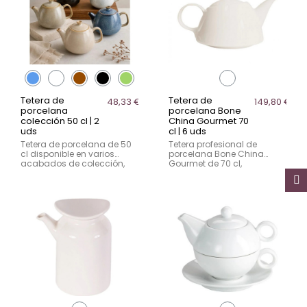
Tetera de
Tetera de
48,33 €
149,80 €
porcelana
porcelana Bone
colección 50 cl | 2
China Gourmet 70
uds
cl | 6 uds
Tetera de porcelana de 50
Tetera profesional de
cl disponible en varios
porcelana Bone China
acabados de colección,
Gourmet de 70 cl,
presentada en pack de 2
presentada en pack de 6
unidades. Ideal para
unidades. Ideal para
servicio de té en hostelería.
servicio de té en hostelería.