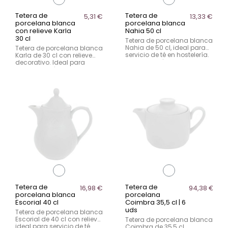
Tetera de
Tetera de
5,31 €
13,33 €
porcelana blanca
porcelana blanca
con relieve Karla
Nahia 50 cl
30 cl
Tetera de porcelana blanca
Nahia de 50 cl, ideal para
Tetera de porcelana blanca
servicio de té en hostelería.
Karla de 30 cl con relieve
Diseño versátil para uso
decorativo. Ideal para
diario en sala.
servicio de té elegante en
hostelería.
Tetera de
Tetera de
16,98 €
94,38 €
porcelana blanca
porcelana
Escorial 40 cl
Coimbra 35,5 cl | 6
uds
Tetera de porcelana blanca
Escorial de 40 cl con relieve,
Tetera de porcelana blanca
ideal para servicio de té
Coimbra de 35,5 cl,