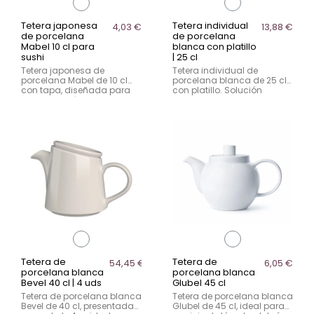
Tetera japonesa
Tetera individual
4,03 €
13,88 €
de porcelana
de porcelana
Mabel 10 cl para
blanca con platillo
sushi
| 25 cl
Tetera japonesa de
Tetera individual de
porcelana Mabel de 10 cl
porcelana blanca de 25 cl
con tapa, diseñada para
con platillo. Solución
servicio de té en
compacta y elegante para
restaurantes sushi y cocina
servicio de té en hostelería.
japonesa.
Tetera de
Tetera de
54,45 €
6,05 €
porcelana blanca
porcelana blanca
Bevel 40 cl | 4 uds
Glubel 45 cl
Tetera de porcelana blanca
Tetera de porcelana blanca
Bevel de 40 cl, presentada
Glubel de 45 cl, ideal para