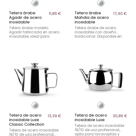
Tetera árabe
Tetera árabe
11,85 €
17,40 €
Agadir de acero
Mahdia de acero
inoxidable
inoxidable
Tetera árabe modelo
Tetera árabe de acero
Agadir fabricada en acero
inoxidable con diseño
inoxidable, ideal para
tradicional. Disponible en
servicio de té en hostelería.
varias capacidades, ideal
Disponible en 0,3L y 0,45L,
para servicio de té en
perfecta para presentación
hostelería.
tradicional en mesa.
Tetera de acero
Tetera de acero
13,39 €
30,86 €
inoxidable Luxe
inoxidable Luxe
Classic Collection
Tetera de acero inoxidable
18/10 de uso profesional,
Tetera de acero inoxidable
apta para lavavajillas y
18/10 de uso profesional,