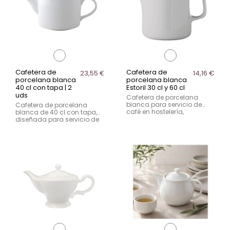
Cafetera de
Cafetera de
23,55 €
14,16 €
porcelana blanca
porcelana blanca
40 cl con tapa | 2
Estoril 30 cl y 60 cl
uds
Cafetera de porcelana
blanca para servicio de
Cafetera de porcelana
café en hostelería,
blanca de 40 cl con tapa,
disponible en 30 cl y 60 cl.
diseñada para servicio de
Diseño funcional y
café en hostelería. Se
resistente, pensada para un
presenta en pack de 2
servicio cómodo, elegante
unidades, ideal para un
y eficiente en mesa.
uso intensivo en mesa con
una presentación limpia y
profesional.