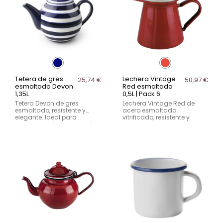
Tetera de gres
Lechera Vintage
25,74 €
50,97 €
esmaltado Devon
Red esmaltada
1,35L
0,5L | Pack 6
Tetera Devon de gres
Lechera Vintage Red de
esmaltado, resistente y
acero esmaltado
elegante. Ideal para
vitrificado, resistente y
servicio de té en hostelería
perfecta para servicio de
con estilo moderno y
leche en hostelería. Diseño
duradero.
retro con acabado rojo.